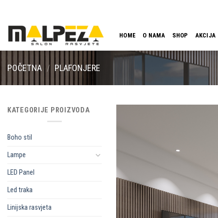
Skip
LOKACIJA
EMAIL
09:00 - 18:00
061 546 001
to
content
HOME
O NAMA
SHOP
AKCIJA
POČETNA
/
PLAFONJERE
KATEGORIJE PROIZVODA
Boho stil
Lampe
LED Panel
Led traka
Linijska rasvjeta