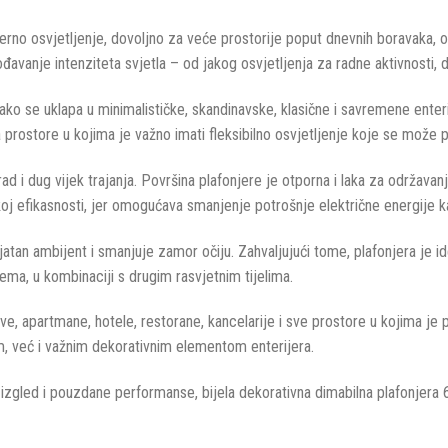
no osvjetljenje, dovoljno za veće prostorije poput dnevnih boravaka, otvor
avanje intenziteta svjetla – od jakog osvjetljenja za radne aktivnosti,
ako se uklapa u minimalističke, skandinavske, klasične i savremene enteri
rostore u kojima je važno imati fleksibilno osvjetljenje koje se može p
rad i dug vijek trajanja. Površina plafonjere je otporna i laka za održa
j efikasnosti, jer omogućava smanjenje potrošnje električne energije ka
atan ambijent i smanjuje zamor očiju. Zahvaljujući tome, plafonjera je 
istema, u kombinaciji s drugim rasvjetnim tijelima.
e, apartmane, hotele, restorane, kancelarije i sve prostore u kojima je p
om, već i važnim dekorativnim elementom enterijera.
 izgled i pouzdane performanse, bijela dekorativna dimabilna plafonjera 6