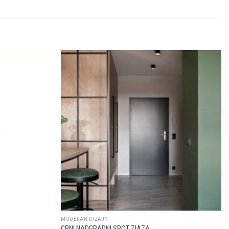
Dodaj u
Dodaj u
omiljene
omiljene
MODERAN DIZAJN
CRNI NADGRADNI SPOT ZIAZA