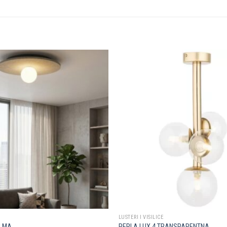
Dodaj u
omiljene
LUSTERI I VISILICE
ALMA
PERLA LUX 4 TRANSPARENTNA