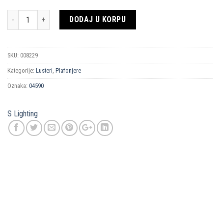
Količina
DODAJ U KORPU
SKU:
008229
Kategorije:
Lusteri
,
Plafonjere
Oznaka:
04590
S Lighting