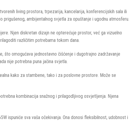
enih living prostora, trpezarija, kancelarija, konferencijskih sala ili
 do prigušenog, ambijentalnog svjetla za opuštanje i ugodnu atmosferu.
jere. Njen diskretan dizajn ne opterećuje prostor, već ga vizuelno
rilagoditi različitim potrebama tokom dana.
vanje, što omogućava jednostavno čišćenje i dugotrajno zadržavanje
da nije potrebna puna jačina svjetla.
idealna kako za stambene, tako i za poslovne prostore. Može se
otrebna kombinacija snažnog i prilagodljivog osvjetljenja. Njena
5W ispuniće sva vaša očekivanja. Ona donosi fleksibilnost, udobnost i