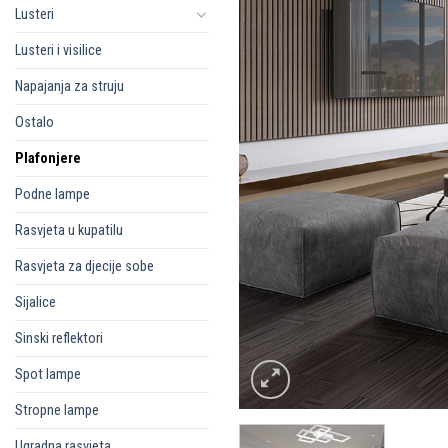
Lusteri
Lusteri i visilice
Napajanja za struju
Ostalo
Plafonjere
Podne lampe
Rasvjeta u kupatilu
Rasvjeta za djecije sobe
Sijalice
Sinski reflektori
Spot lampe
Stropne lampe
Ugradna rasvjeta