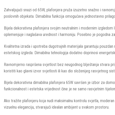
Zahvaljujući snazi od 65W, plafonjera pruža izuzetno snažno i ravnomjer
poslovnih objekata. Dimabilna funkcija omogućava jednostavno prilagođ
Bijela dekorativna plafonjera svojim neutralnim i modernim izgledom l
oplemenjuje i naglašava urednost i harmoniju. Posebno je pogodna za p
Kvalitetna izrada i upotreba dugotrajnih materijala garantuju pouzdan 
estetskog izgleda. Dimabilna tehnologija dodatno doprinosi energetsko
Ravnomjerno raspršena svjetlost bez neugodnog blještanja stvara prij
koristiti kao glavni izvor svjetlosti ili kao dio složenijeg rasvjetnog s
Bijela dekorativna dimabilna plafonjera 65W savršen je izbor za domov
funkcionalnost i estetska vrijednost čine je ne samo rasvjetnim tijel
Ako tražite plafonjeru koja nudi maksimalnu kontrolu svjetla, moderan
vizuelnu eleganciju, stvarajući idealan ambijent u svakom prostoru.