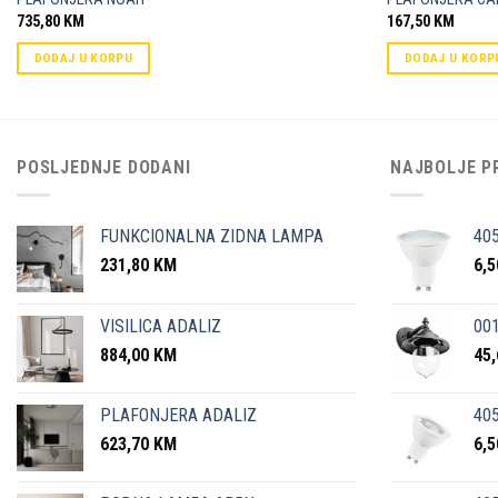
735,80
KM
167,50
KM
DODAJ U KORPU
DODAJ U KORP
POSLJEDNJE DODANI
NAJBOLJE P
FUNKCIONALNA ZIDNA LAMPA
40
231,80
KM
6,
VISILICA ADALIZ
001
884,00
KM
45
PLAFONJERA ADALIZ
405
623,70
KM
6,