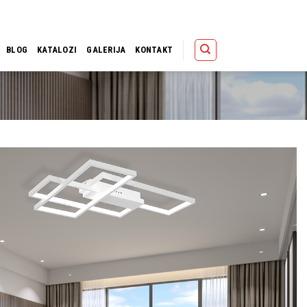
Polica
Korpa
Kupov
BLOG
KATALOZI
GALERIJA
KONTAKT
Dodaj u
omiljene