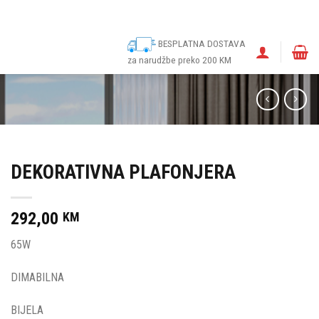
ina
Narudžbe
Politika kolačića (EU)
Odricanje od odgovornosti
BESPLATNA DOSTAVA
za narudžbe preko 200 KM
DEKORATIVNA PLAFONJERA
292,00
KM
65W
DIMABILNA
BIJELA