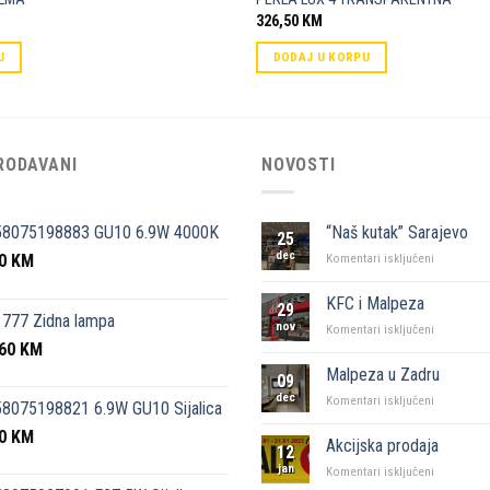
326,50
KM
U
DODAJ U KORPU
RODAVANI
NOVOSTI
58075198883 GU10 6.9W 4000K
“Naš kutak” Sarajevo
25
dec
50
KM
za
Komentari isključeni
“Naš
kutak”
KFC i Malpeza
29
Sarajevo
777 Zidna lampa
nov
za
Komentari isključeni
,60
KM
KFC
i
Malpeza u Zadru
09
Malpeza
dec
za
Komentari isključeni
8075198821 6.9W GU10 Sijalica
Malpeza
50
KM
u
Akcijska prodaja
12
Zadru
jan
za
Komentari isključeni
Akcijska