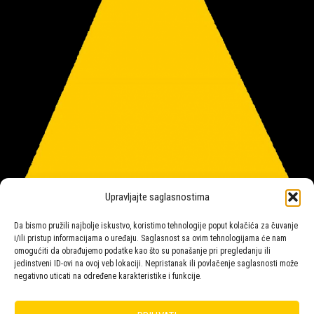
Upravljajte saglasnostima
Da bismo pružili najbolje iskustvo, koristimo tehnologije poput kolačića za čuvanje
i/ili pristup informacijama o uređaju. Saglasnost sa ovim tehnologijama će nam
omogućiti da obrađujemo podatke kao što su ponašanje pri pregledanju ili
jedinstveni ID-ovi na ovoj veb lokaciji. Nepristanak ili povlačenje saglasnosti može
Salon rasvete Malpeza
negativno uticati na određene karakteristike i funkcije.