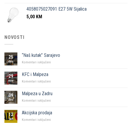
4058075027091 E27 5W Sijalica
5,00
KM
NOVOSTI
“Naš kutak” Sarajevo
25
dec
za
Komentari isključeni
“Naš
kutak”
KFC i Malpeza
29
Sarajevo
nov
za
Komentari isključeni
KFC
i
Malpeza u Zadru
09
Malpeza
dec
za
Komentari isključeni
Malpeza
u
Akcijska prodaja
12
Zadru
jan
za
Komentari isključeni
Akcijska
prodaja