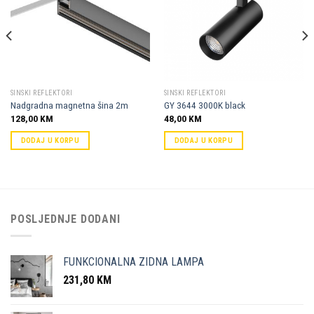
Dodaj u
Dodaj u
omiljene
omiljene
SINSKI REFLEKTORI
SINSKI REFLEKTORI
Nadgradna magnetna šina 2m
GY 3644 3000K black
128,00
KM
48,00
KM
DODAJ U KORPU
DODAJ U KORPU
POSLJEDNJE DODANI
FUNKCIONALNA ZIDNA LAMPA
231,80
KM