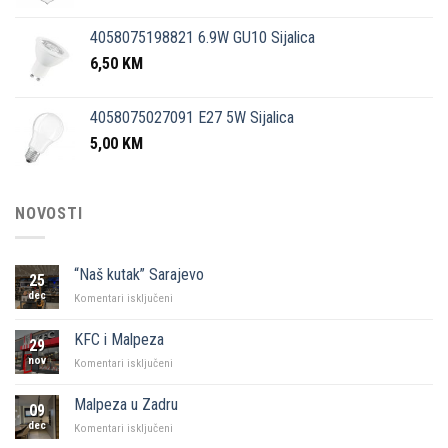
4058075198821 6.9W GU10 Sijalica
6,50
KM
4058075027091 E27 5W Sijalica
5,00
KM
NOVOSTI
“Naš kutak” Sarajevo
25
dec
za
Komentari isključeni
“Naš
kutak”
KFC i Malpeza
29
Sarajevo
nov
za
Komentari isključeni
KFC
i
Malpeza u Zadru
09
Malpeza
dec
za
Komentari isključeni
Malpeza