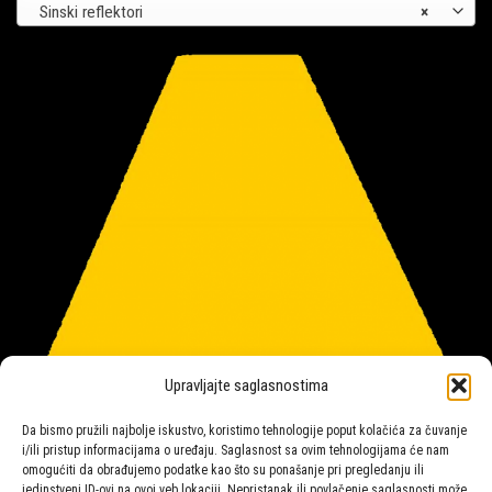
Sinski reflektori
×
Upravljajte saglasnostima
Da bismo pružili najbolje iskustvo, koristimo tehnologije poput kolačića za čuvanje
i/ili pristup informacijama o uređaju. Saglasnost sa ovim tehnologijama će nam
omogućiti da obrađujemo podatke kao što su ponašanje pri pregledanju ili
jedinstveni ID-ovi na ovoj veb lokaciji. Nepristanak ili povlačenje saglasnosti može