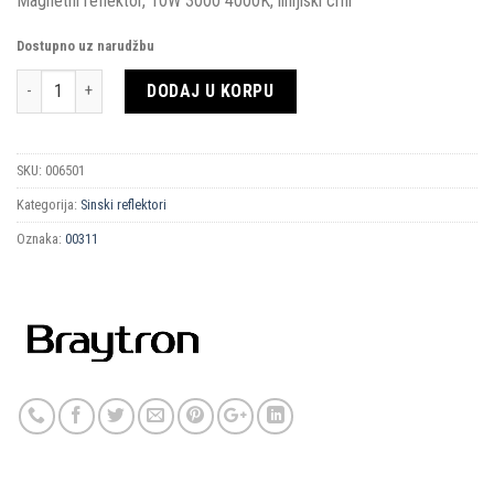
Magnetni reflektor, 10W 3000 4000K, linijiski crni
Dostupno uz narudžbu
Količina
DODAJ U KORPU
SKU:
006501
Kategorija:
Sinski reflektori
Oznaka:
00311