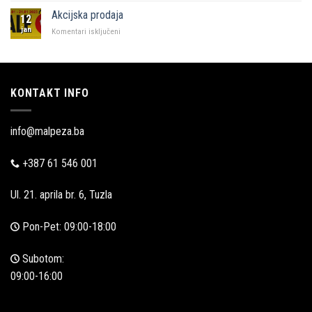
u
Akcijska prodaja
12
Zadru
jan
za
Komentari isključeni
Akcijska
prodaja
KONTAKT INFO
info@malpeza.ba
+387 61 546 001
Ul. 21. aprila br. 6, Tuzla
Pon-Pet: 09:00-18:00
Subotom:
09:00-16:00