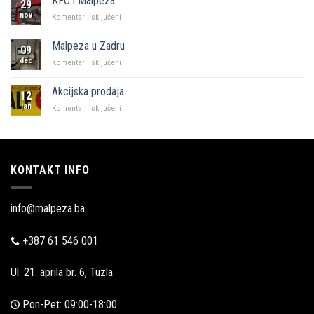
KFC i Malpeza
29
Sarajevo
nov
za
Komentari isključeni
KFC
i
Malpeza u Zadru
09
Malpeza
dec
za
Komentari isključeni
Malpeza
u
Akcijska prodaja
12
Zadru
jan
za
Komentari isključeni
Akcijska
prodaja
KONTAKT INFO
info@malpeza.ba
+387 61 546 001
Ul. 21. aprila br. 6, Tuzla
Pon-Pet: 09:00-18:00