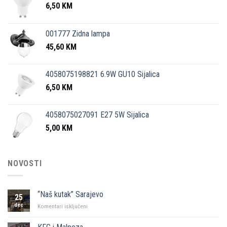
6,50
KM
001777 Zidna lampa
45,60
KM
4058075198821 6.9W GU10 Sijalica
6,50
KM
4058075027091 E27 5W Sijalica
5,00
KM
NOVOSTI
“Naš kutak” Sarajevo
25
dec
za
Komentari isključeni
“Naš
kutak”