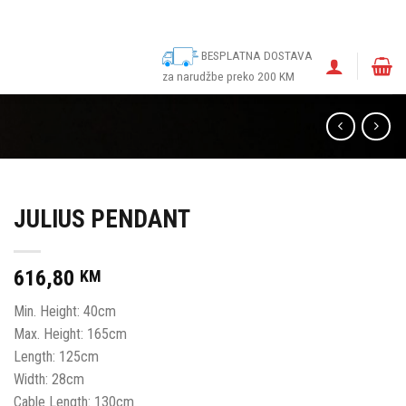
ina
Narudžbe
Politika kolačića (EU)
Odricanje od odgovornosti
BESPLATNA DOSTAVA
za narudžbe preko 200 KM
JULIUS PENDANT
616,80
KM
Min. Height: 40cm
Max. Height: 165cm
Length: 125cm
Width: 28cm
Cable Length: 130cm