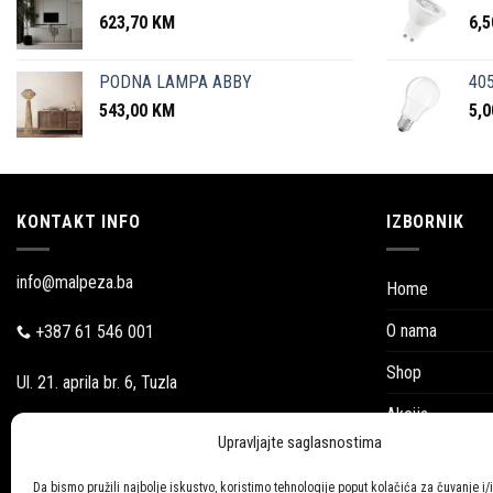
623,70
KM
6,
PODNA LAMPA ABBY
405
543,00
KM
5,
KONTAKT INFO
IZBORNIK
info@malpeza.ba
Home
O nama
+387 61 546 001
Shop
Ul. 21. aprila br. 6, Tuzla
Akcija
Pon-Pet: 09:00-18:00
Upravljajte saglasnostima
Blog
Subotom:
Da bismo pružili najbolje iskustvo, koristimo tehnologije poput kolačića za čuvanje i/i