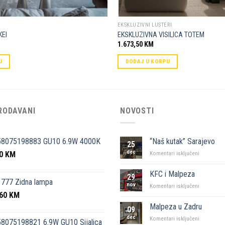
EKSKLUZIVNI LUSTERI
KEI
EKSKLUZIVNA VISILICA TOTEM
1.673,50
KM
U
DODAJ U KORPU
RODAVANI
NOVOSTI
58075198883 GU10 6.9W 4000K
“Naš kutak” Sarajevo
25
dec
50
KM
za
Komentari isključeni
“Naš
kutak”
KFC i Malpeza
29
Sarajevo
777 Zidna lampa
nov
za
Komentari isključeni
,60
KM
KFC
i
Malpeza u Zadru
09
Malpeza
dec
za
Komentari isključeni
8075198821 6.9W GU10 Sijalica