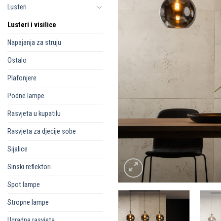
Lusteri
Lusteri i visilice
Napajanja za struju
Ostalo
Plafonjere
Podne lampe
Rasvjeta u kupatilu
Rasvjeta za djecije sobe
Sijalice
Sinski reflektori
Spot lampe
Stropne lampe
Ugradna rasvjeta