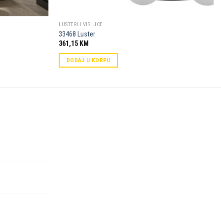
LUSTERI I VISILICE
33468 Luster
361,15
KM
DODAJ U KORPU