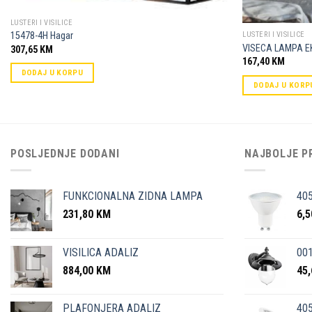
LUSTERI I VISILICE
15478-4H Hagar
LUSTERI I VISILICE
VISECA LAMPA E
307,65
KM
167,40
KM
DODAJ U KORPU
DODAJ U KORP
POSLJEDNJE DODANI
NAJBOLJE P
FUNKCIONALNA ZIDNA LAMPA
40
231,80
KM
6,
VISILICA ADALIZ
001
884,00
KM
45
PLAFONJERA ADALIZ
405