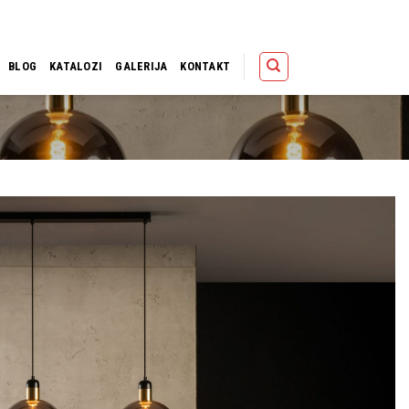
Polica
Korpa
Kupov
BLOG
KATALOZI
GALERIJA
KONTAKT
Dodaj u
omiljene