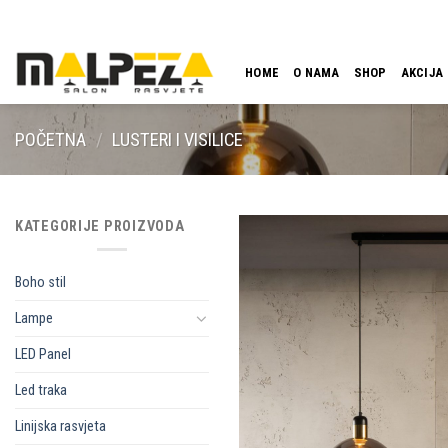
Skip
LOKACIJA
EMAIL
09:00 - 18:00
061 546 001
to
content
HOME
O NAMA
SHOP
AKCIJA
POČETNA
/
LUSTERI I VISILICE
KATEGORIJE PROIZVODA
Boho stil
Lampe
LED Panel
Led traka
Linijska rasvjeta