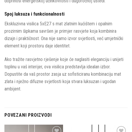
doprinosi energetskoj učinkovitosti i dugoročnoj uštedi.
Spoj luksuza i funkcionalnosti
Ekskluzivna visilica 5xE27 s mat zlatnim kućištem i opalnim
prozirnim šipkama savršen je primjer rasvjete koja kombinira
dizajn i praktičnost. Ona nije samo izvor svjetlosti, već umjetnički
element koji prostoru daje identitet.
Ako tražite rasvjetno rješenje koje će naglasiti eleganciju i unijeti
toplinu u vaš interijer, ova visilica predstavlja idealan izbor.
Dopustite da vaš prostor zasja uz sofisticiranu kombinaciju mat
zlata i nježno difuzne svjetlosti koja stvara luksuzan i ugodan
ambijent.
POVEZANI PROIZVODI