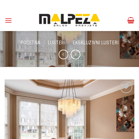
Skip
to
content
POČETNA
/
LUSTERI
/
EKSKLUZIVNI LUSTERI
Dodaj u
omiljene