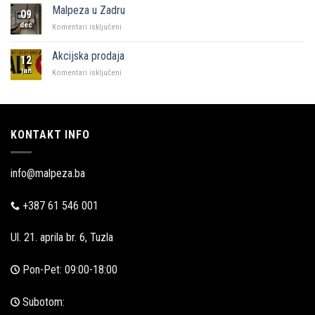
i
Malpeza u Zadru
09
Malpeza
dec
za
Komentari isključeni
Malpeza
u
Akcijska prodaja
12
Zadru
jan
za
Komentari isključeni
Akcijska
prodaja
KONTAKT INFO
info@malpeza.ba
+387 61 546 001
Ul. 21. aprila br. 6, Tuzla
Pon-Pet: 09:00-18:00
Subotom: