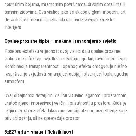
neutralnim bojama, mramornim površinama, drvenim detaljima ili
tamnim zidovima. Ova visilica lako se uklapa u glam, moderni, art
deco ili suvremeni minimalistički stil, naglašavajući karakter
interijera.
Opalne prozirne šipke – mekano i ravnomjerno svjetlo
Posebnu estetsku vrijednost ovoj visilici daju opalne prozirne
šipke koje difuziraju svjetlost i stvaraju ugodan, ravnomjeran sjaj.
Kombinacija transparentnosti i opalnog efekta omogućuje nježno
raspršivanje svjetlosti, smanjujući odsjaj i stvarajući toplu, ugodnu
atmosferu.
Ovaj dizajnerski detalj čini visilicu vizualno laganom i prozračnom,
unatoč njenoj impresivnoj veličini i prisutnosti u prostoru. Kada je
uključena, stvara efekt luksuznog ambijentalnog osvjetljenja koje
privlači pažnju, ali ne opterećuje prostor.
5xE27 grla – snaga i fleksibilnost