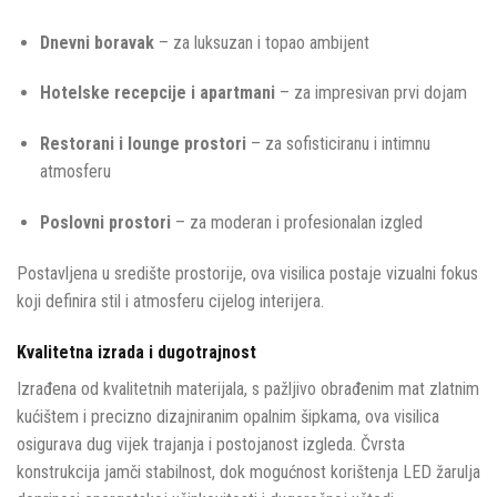
Dnevni boravak
– za luksuzan i topao ambijent
Hotelske recepcije i apartmani
– za impresivan prvi dojam
Restorani i lounge prostori
– za sofisticiranu i intimnu
atmosferu
Poslovni prostori
– za moderan i profesionalan izgled
Postavljena u središte prostorije, ova visilica postaje vizualni fokus
koji definira stil i atmosferu cijelog interijera.
Kvalitetna izrada i dugotrajnost
Izrađena od kvalitetnih materijala, s pažljivo obrađenim mat zlatnim
kućištem i precizno dizajniranim opalnim šipkama, ova visilica
osigurava dug vijek trajanja i postojanost izgleda. Čvrsta
konstrukcija jamči stabilnost, dok mogućnost korištenja LED žarulja