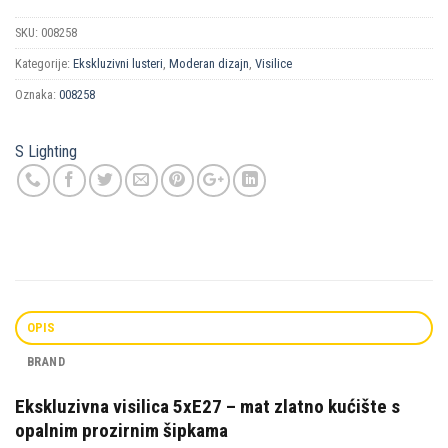
SKU:
008258
Kategorije:
Ekskluzivni lusteri
,
Moderan dizajn
,
Visilice
Oznaka:
008258
S Lighting
OPIS
BRAND
Ekskluzivna visilica 5xE27 – mat zlatno kućište s
opalnim prozirnim šipkama