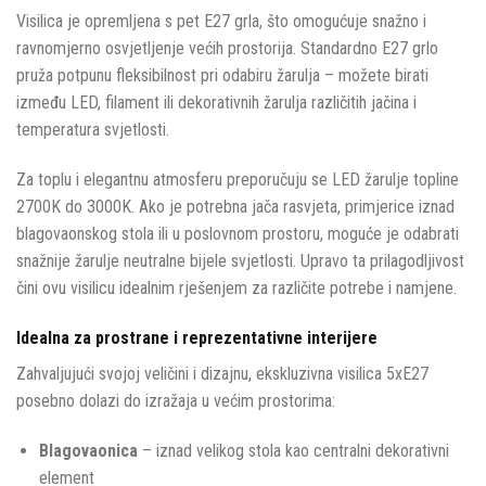
Visilica je opremljena s pet E27 grla, što omogućuje snažno i
ravnomjerno osvjetljenje većih prostorija. Standardno E27 grlo
pruža potpunu fleksibilnost pri odabiru žarulja – možete birati
između LED, filament ili dekorativnih žarulja različitih jačina i
temperatura svjetlosti.
Za toplu i elegantnu atmosferu preporučuju se LED žarulje topline
2700K do 3000K. Ako je potrebna jača rasvjeta, primjerice iznad
blagovaonskog stola ili u poslovnom prostoru, moguće je odabrati
snažnije žarulje neutralne bijele svjetlosti. Upravo ta prilagodljivost
čini ovu visilicu idealnim rješenjem za različite potrebe i namjene.
Idealna za prostrane i reprezentativne interijere
Zahvaljujući svojoj veličini i dizajnu, ekskluzivna visilica 5xE27
posebno dolazi do izražaja u većim prostorima:
Blagovaonica
– iznad velikog stola kao centralni dekorativni
element