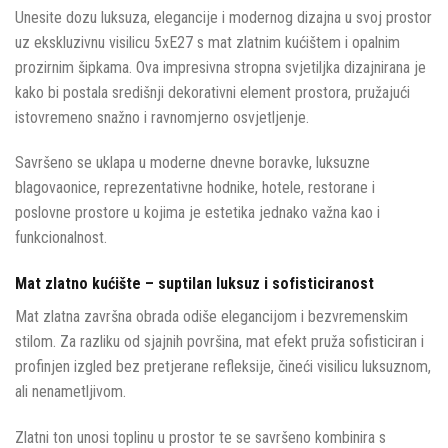
Unesite dozu luksuza, elegancije i modernog dizajna u svoj prostor
uz ekskluzivnu visilicu 5xE27 s mat zlatnim kućištem i opalnim
prozirnim šipkama. Ova impresivna stropna svjetiljka dizajnirana je
kako bi postala središnji dekorativni element prostora, pružajući
istovremeno snažno i ravnomjerno osvjetljenje.
Savršeno se uklapa u moderne dnevne boravke, luksuzne
blagovaonice, reprezentativne hodnike, hotele, restorane i
poslovne prostore u kojima je estetika jednako važna kao i
funkcionalnost.
Mat zlatno kućište – suptilan luksuz i sofisticiranost
Mat zlatna završna obrada odiše elegancijom i bezvremenskim
stilom. Za razliku od sjajnih površina, mat efekt pruža sofisticiran i
profinjen izgled bez pretjerane refleksije, čineći visilicu luksuznom,
ali nenametljivom.
Zlatni ton unosi toplinu u prostor te se savršeno kombinira s