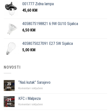
001777 Zidna lampa
45,60
KM
4058075198821 6.9W GU10 Sijalica
6,50
KM
4058075027091 E27 5W Sijalica
5,00
KM
NOVOSTI
“Naš kutak” Sarajevo
25
dec
za
Komentari isključeni
“Naš
kutak”
KFC i Malpeza
29
Sarajevo
nov
za
Komentari isključeni
KFC