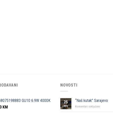
RODAVANI
NOVOSTI
58075198883 GU10 6.9W 4000K
“Naš kutak” Sarajevo
25
dec
50
KM
za
Komentari isključeni
“Naš