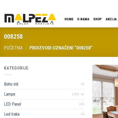
Skip
LOKACIJA
EMAIL
09:00 - 18:00
061 546 001
to
content
HOME
O NAMA
SHOP
AKCIJA
008258
POČETNA
/
PROIZVODI OZNAČENI “008258”
KATEGORIJE
Boho stil
(9)
Lampe
(162)
LED Panel
(24)
Led traka
(3)