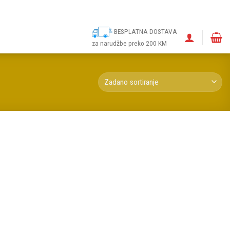
ina
Narudžbe
Politika kolačića (EU)
Odricanje od odgovornosti
BESPLATNA DOSTAVA
za narudžbe preko 200 KM