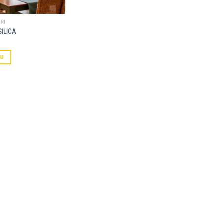
RI
SILICA
PU