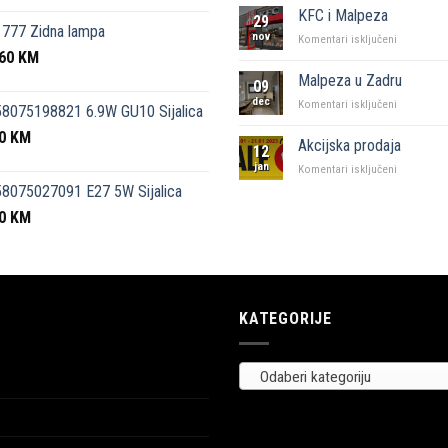
kutak”
KFC i Malpeza
29
Sarajevo
777 Zidna lampa
nov
za
Komentari isključeni
,60
KM
KFC
i
Malpeza u Zadru
09
Malpeza
dec
za
Komentari isključeni
8075198821 6.9W GU10 Sijalica
Malpeza
50
KM
u
Akcijska prodaja
12
Zadru
jan
za
Komentari isključeni
Akcijska
8075027091 E27 5W Sijalica
prodaja
00
KM
KATEGORIJE
Odaberi kategoriju