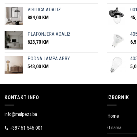
VISILICA ADALIZ
001
884,00
KM
45
PLAFONJERA ADALIZ
405
623,70
KM
6,
PODNA LAMPA ABBY
405
543,00
KM
5,
KONTAKT INFO
IZBORNIK
info@malpeza.ba
Home
O nama
+387 61 546 001