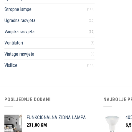
Stropne lampe
(108)
Ugradna rasvjeta
(20)
Vanjska rasvjeta
(52)
Ventilatori
(5)
Vintage rasvjeta
(5)
Visilice
(156)
POSLJEDNJE DODANI
NAJBOLJE P
FUNKCIONALNA ZIDNA LAMPA
40
231,80
KM
6,