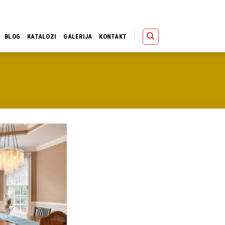
Polica
Korpa
Kupov
BLOG
KATALOZI
GALERIJA
KONTAKT
Dodaj u
omiljene