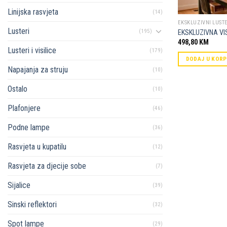
Linijska rasvjeta
(14)
EKSKLUZIVNI LUSTE
Lusteri
(195)
EKSKLUZIVNA VI
498,80
KM
Lusteri i visilice
(179)
DODAJ U KOR
Napajanja za struju
(10)
Ostalo
(10)
Plafonjere
(46)
Podne lampe
(36)
Rasvjeta u kupatilu
(12)
Rasvjeta za djecije sobe
(7)
Sijalice
(39)
Sinski reflektori
(32)
Spot lampe
(29)