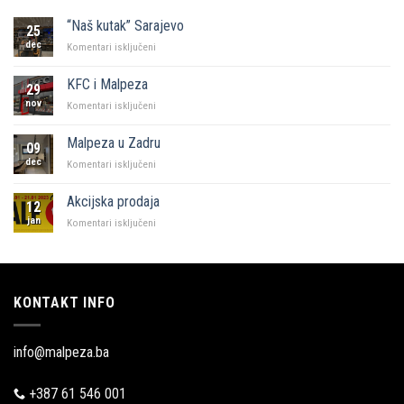
“Naš kutak” Sarajevo
25
dec
za
Komentari isključeni
“Naš
kutak”
KFC i Malpeza
29
Sarajevo
nov
za
Komentari isključeni
KFC
i
Malpeza u Zadru
09
Malpeza
dec
za
Komentari isključeni
Malpeza
u
Akcijska prodaja
12
Zadru
jan
za
Komentari isključeni
Akcijska
prodaja
KONTAKT INFO
info@malpeza.ba
+387 61 546 001