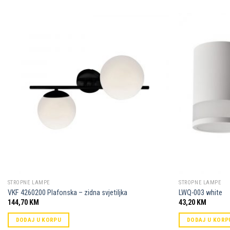
Dodaj u
omiljene
STROPNE LAMPE
STROPNE LAMPE
VKF 4260200 Plafonska – zidna svjetiljka
LWQ-003 white
144,70
KM
43,20
KM
DODAJ U KORPU
DODAJ U KORP