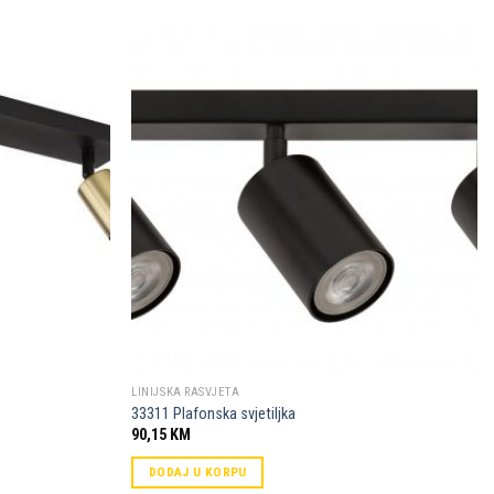
Dodaj u
Dodaj u
omiljene
omiljene
LINIJSKA RASVJETA
33311 Plafonska svjetiljka
90,15
KM
DODAJ U KORPU