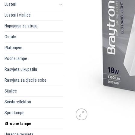
Lusteri
Lusteri i visilice
Napajanja za struju
Ostalo
Plafonjere
Podne lampe
Rasvjeta u kupatilu
Rasvjeta za djecije sobe
Sijalice
Sinski reflektori
Spot lampe
Stropne lampe
Ugradna rasvjeta