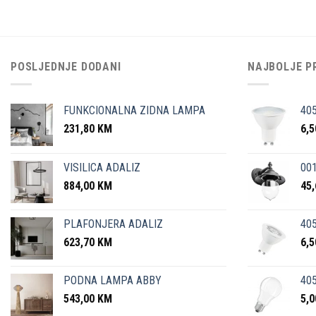
POSLJEDNJE DODANI
NAJBOLJE P
FUNKCIONALNA ZIDNA LAMPA
40
231,80
KM
6,
VISILICA ADALIZ
001
884,00
KM
45
PLAFONJERA ADALIZ
405
623,70
KM
6,
PODNA LAMPA ABBY
405
543,00
KM
5,