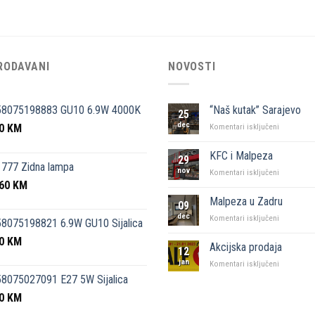
RODAVANI
NOVOSTI
58075198883 GU10 6.9W 4000K
“Naš kutak” Sarajevo
25
dec
50
KM
za
Komentari isključeni
“Naš
kutak”
KFC i Malpeza
29
Sarajevo
777 Zidna lampa
nov
za
Komentari isključeni
,60
KM
KFC
i
Malpeza u Zadru
09
Malpeza
dec
za
Komentari isključeni
8075198821 6.9W GU10 Sijalica
Malpeza
50
KM
u
Akcijska prodaja
12
Zadru
jan
za
Komentari isključeni
Akcijska
8075027091 E27 5W Sijalica
prodaja
00
KM