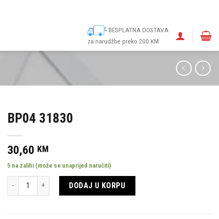
ina
Narudžbe
Politika kolačića (EU)
Odricanje od odgovornosti
BESPLATNA DOSTAVA
za narudžbe preko 200 KM
BP04 31830
30,60
KM
5 na zalihi (može se unaprijed naručiti)
Količina
DODAJ U KORPU