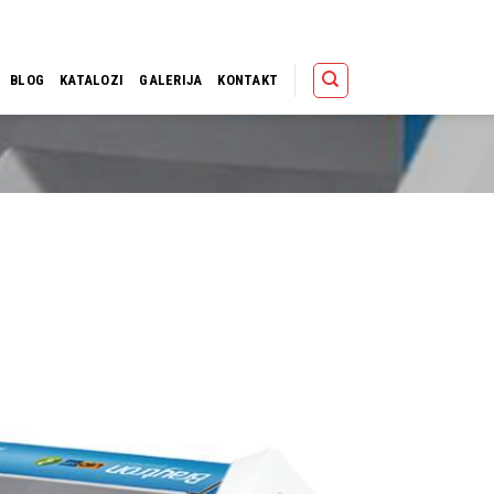
Polica
Korpa
Kupov
BLOG
KATALOZI
GALERIJA
KONTAKT
Dodaj u
omiljene