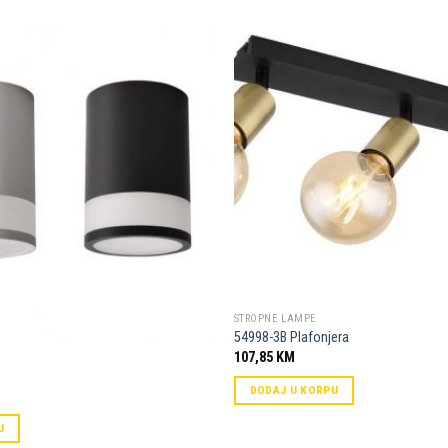
Dodaj u
omiljene
STROPNE LAMPE
54998-3B Plafonjera
107,85
KM
DODAJ U KORPU
U