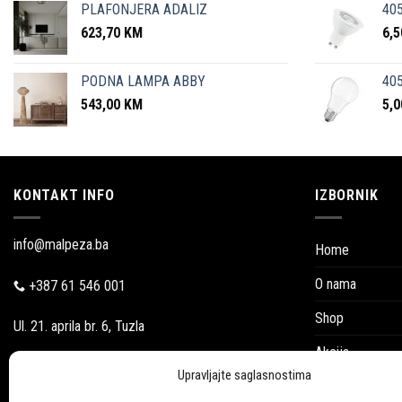
PLAFONJERA ADALIZ
405
623,70
KM
6,
PODNA LAMPA ABBY
405
543,00
KM
5,
KONTAKT INFO
IZBORNIK
info@malpeza.ba
Home
O nama
+387 61 546 001
Shop
Ul. 21. aprila br. 6, Tuzla
Akcija
Pon-Pet: 09:00-18:00
Upravljajte saglasnostima
Blog