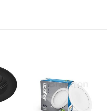
Dodaj u
Dodaj u
omiljene
omiljene