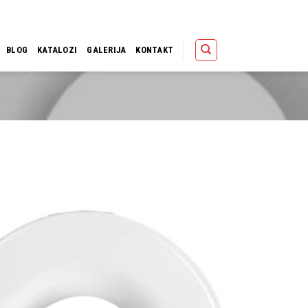
Polica
Korpa
Kupov
BLOG
KATALOZI
GALERIJA
KONTAKT
Dodaj u
omiljene