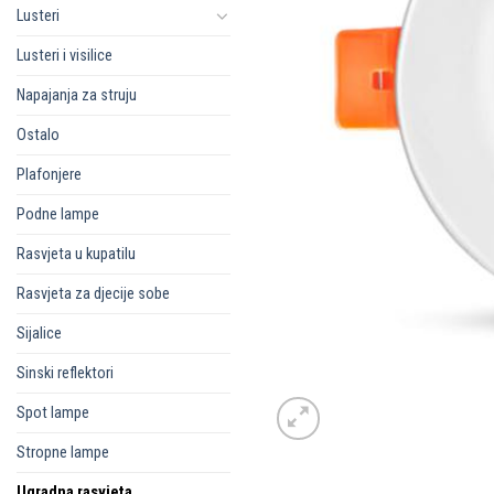
Lusteri
Lusteri i visilice
Napajanja za struju
Ostalo
Plafonjere
Podne lampe
Rasvjeta u kupatilu
Rasvjeta za djecije sobe
Sijalice
Sinski reflektori
Spot lampe
Stropne lampe
Ugradna rasvjeta