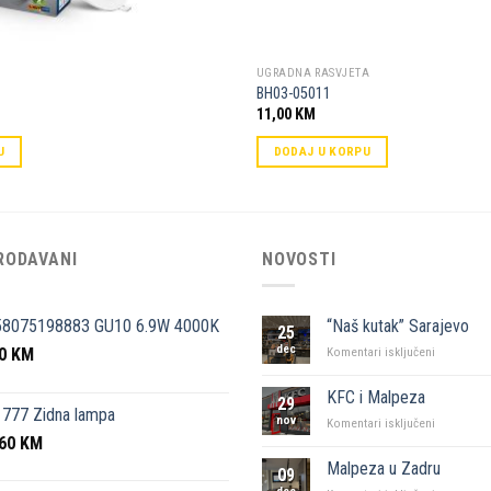
UGRADNA RASVJETA
BH03-05011
11,00
KM
U
DODAJ U KORPU
RODAVANI
NOVOSTI
58075198883 GU10 6.9W 4000K
“Naš kutak” Sarajevo
25
dec
50
KM
za
Komentari isključeni
“Naš
kutak”
KFC i Malpeza
29
Sarajevo
777 Zidna lampa
nov
za
Komentari isključeni
,60
KM
KFC
i
Malpeza u Zadru
09
Malpeza