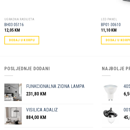
UGRADNA RASVJETA
LED PANEL
BH03 05116
BP01-30610
12,05
KM
11,10
KM
DODAJ U KORPU
DODAJ U KORP
POSLJEDNJE DODANI
NAJBOLJE P
FUNKCIONALNA ZIDNA LAMPA
40
231,80
KM
6,
VISILICA ADALIZ
001
884,00
KM
45