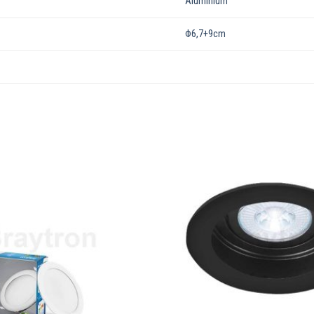
Aluminium
Φ6,7+9cm
Dodaj u
omiljene