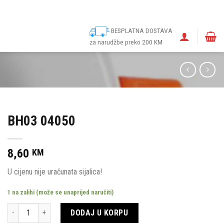
ina
Narudžbe
Politika kolačića (EU)
Odricanje od odgovornosti
BESPLATNA DOSTAVA
za narudžbe preko 200 KM
BH03 04050
8,60
KM
U cijenu nije uračunata sijalica!
1 na zalihi (može se unaprijed naručiti)
Količina
DODAJ U KORPU