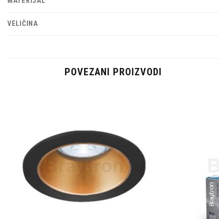
MATERIJAL
VELIČINA
POVEZANI PROIZVODI
Dodaj u
omiljene