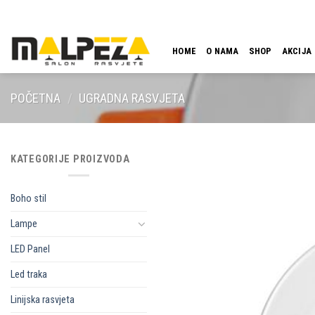
Skip
LOKACIJA
EMAIL
09:00 - 18:00
061 546 001
to
content
HOME
O NAMA
SHOP
AKCIJA
POČETNA
/
UGRADNA RASVJETA
KATEGORIJE PROIZVODA
Boho stil
Lampe
LED Panel
Led traka
Linijska rasvjeta