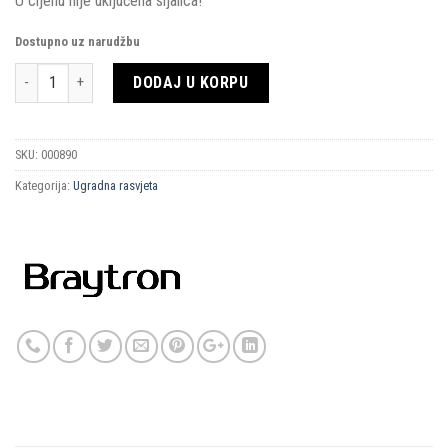
U cijenu nije uključena sijalica!
Dostupno uz narudžbu
Količina
DODAJ U KORPU
SKU:
000890
Kategorija:
Ugradna rasvjeta