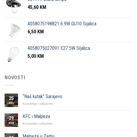
45,60
KM
4058075198821 6.9W GU10 Sijalica
6,50
KM
4058075027091 E27 5W Sijalica
5,00
KM
NOVOSTI
“Naš kutak” Sarajevo
25
dec
za
Komentari isključeni
“Naš
kutak”
KFC i Malpeza
29
Sarajevo
nov
za
Komentari isključeni
KFC
i
Malpeza u Zadru