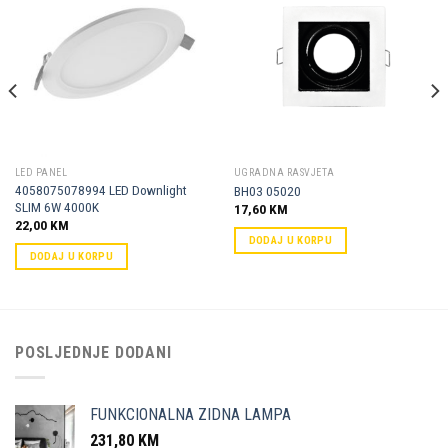
Dodaj u
Dodaj u
omiljene
omiljene
LED PANEL
UGRADNA RASVJETA
4058075078994 LED Downlight
BH03 05020
SLIM 6W 4000K
17,60
KM
22,00
KM
DODAJ U KORPU
DODAJ U KORPU
POSLJEDNJE DODANI
FUNKCIONALNA ZIDNA LAMPA
231,80
KM