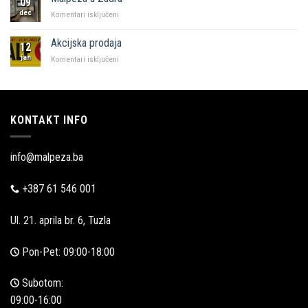
09
Malpeza
dec
za
Komentari isključeni
Malpeza
u
Akcijska prodaja
12
Zadru
jan
za
Komentari isključeni
Akcijska
prodaja
KONTAKT INFO
info@malpeza.ba
+387 61 546 001
Ul. 21. aprila br. 6, Tuzla
Pon-Pet: 09:00-18:00
Subotom:
09:00-16:00