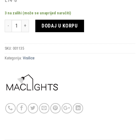
E14*8
3 na zalihi (može se unaprijed naručiti)
Količina
DODAJ U KORPU
SKU:
001135
Kategorija:
Visilice