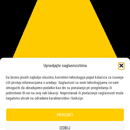
Upravljajte saglasnostima
Da bismo pružili najbolje iskustvo, koristimo tehnologije poput kolačića za čuvanje
i/ili pristup informacijama o uređaju. Saglasnost sa ovim tehnologijama će nam
omogućiti da obrađujemo podatke kao što su ponašanje pri pregledanju ili
jedinstveni ID-ovi na ovoj veb lokaciji. Nepristanak ili povlačenje saglasnosti može
negativno uticati na određene karakteristike i funkcije.
Salon rasvete Malpeza
PRIHVATI
ODBIJ