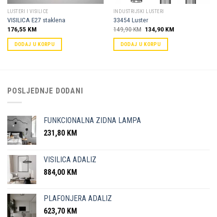
LUSTERI I VISILICE
INDUSTRIJSKI LUSTERI
VISILICA E27 staklena
33454 Luster
Original
Current
176,55
KM
149,90
KM
134,90
KM
price
price
was:
is:
DODAJ U KORPU
DODAJ U KORPU
149,90 KM.
134,90 KM.
POSLJEDNJE DODANI
FUNKCIONALNA ZIDNA LAMPA
231,80
KM
VISILICA ADALIZ
884,00
KM
PLAFONJERA ADALIZ
623,70
KM