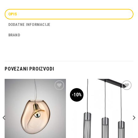
OPIS
DODATNE INFORMACIJE
BRAND
POVEZANI PROIZVODI
-10%
Dodaj u
Dodaj u
omiljene
omiljene