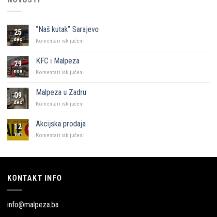
“Naš kutak” Sarajevo
25
dec
za
Komentari isključeni
“Naš
kutak”
KFC i Malpeza
29
Sarajevo
nov
za
Komentari isključeni
KFC
i
Malpeza u Zadru
09
Malpeza
dec
za
Komentari isključeni
Malpeza
u
Akcijska prodaja
12
Zadru
jan
za
Komentari isključeni
Akcijska
prodaja
KONTAKT INFO
info@malpeza.ba