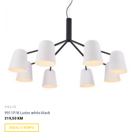
Dodaj u
omiljene
VISILICE
9911P/8 Luster white-black
319,50
KM
DODAJ U KORPU