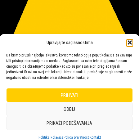
Upravljajte saglasnostima
Da bismo pružili najbolje iskustvo, koristimo tehnologije poput kolačića za čuvanje
i/ili pristup informacijama o uređaju. Saglasnost sa ovim tehnologijama će nam
omogućiti da obrađujemo podatke kao što su ponašanje pri pregledanju ili
jedinstveni ID-ovi na ovoj veb lokaciji. Nepristanak ili povlačenje saglasnosti može
negativno uticati na određene karakteristike i funkcije.
Salon rasvete Malpeza
PRIHVATI
ODBIJ
Design with ♥ by
Laufer
PRIKAŽI PODEŠAVANJA
POLICA
KORPA
KUPOVINA
NARUDŽBE
POLITIKA KOLAČIĆA (EU)
ODRICANJE OD ODGOVORNOSTI
Politika kolačića
Polica privatnosti
Kontakt