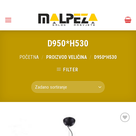
Skip
to
content
D950*H530
POČETNA
/
PROIZVOD VELIČINA
/
D950*H530
FILTER