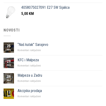
4058075027091 E27 5W Sijalica
5,00
KM
NOVOSTI
“Naš kutak” Sarajevo
25
dec
za
Komentari isključeni
“Naš
kutak”
KFC i Malpeza
29
Sarajevo
nov
za
Komentari isključeni
KFC
i
Malpeza u Zadru
09
Malpeza
dec
za
Komentari isključeni
Malpeza
u
Akcijska prodaja
12
Zadru
jan
za
Komentari isključeni
Akcijska
prodaja