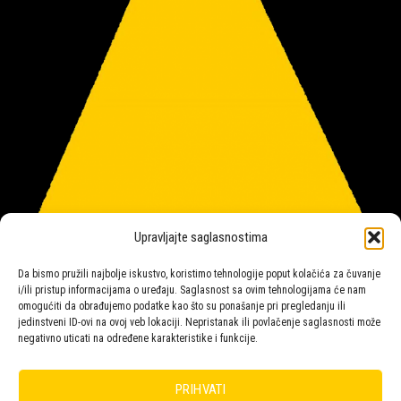
Upravljajte saglasnostima
Da bismo pružili najbolje iskustvo, koristimo tehnologije poput kolačića za čuvanje
i/ili pristup informacijama o uređaju. Saglasnost sa ovim tehnologijama će nam
omogućiti da obrađujemo podatke kao što su ponašanje pri pregledanju ili
jedinstveni ID-ovi na ovoj veb lokaciji. Nepristanak ili povlačenje saglasnosti može
negativno uticati na određene karakteristike i funkcije.
Salon rasvete Malpeza
PRIHVATI