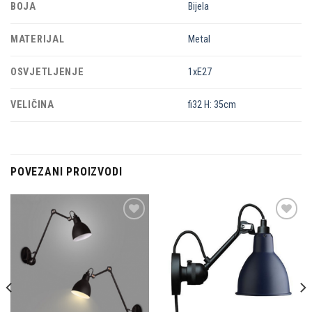
BOJA
Bijela
MATERIJAL
Metal
OSVJETLJENJE
1xE27
VELIČINA
fi32 H: 35cm
POVEZANI PROIZVODI
Dodaj u
Dodaj u
omiljene
omiljene