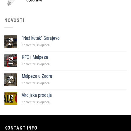
NOVOSTI
“Naš kutak” Sarajevo
25
dec
za
Komentari isključeni
“Naš
kutak”
KFC i Malpeza
29
Sarajevo
nov
za
Komentari isključeni
KFC
i
Malpeza u Zadru
09
Malpeza
dec
za
Komentari isključeni
Malpeza
u
Akcijska prodaja
12
Zadru
jan
za
Komentari isključeni
Akcijska
prodaja
KONTAKT INFO