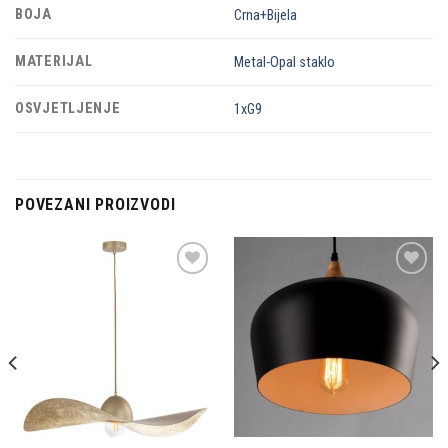
BOJA
Crna+Bijela
MATERIJAL
Metal-Opal staklo
OSVJETLJENJE
1xG9
POVEZANI PROIZVODI
Dodaj u
Dodaj u
omiljene
omiljene