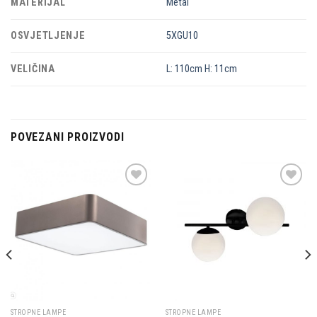
MATERIJAL
Metal
OSVJETLJENJE
5XGU10
VELIČINA
L: 110cm H: 11cm
POVEZANI PROIZVODI
Dodaj u
Dodaj u
omiljene
omiljene
STROPNE LAMPE
STROPNE LAMPE