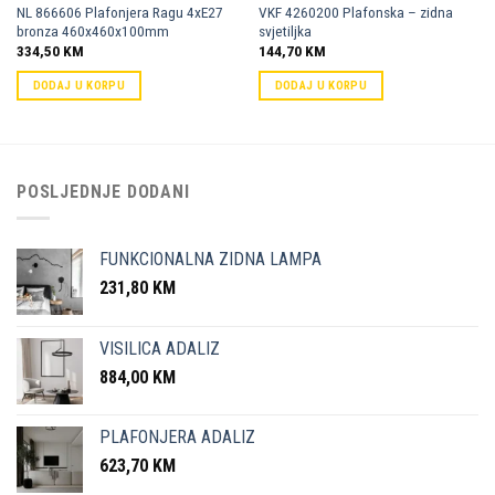
NL 866606 Plafonjera Ragu 4xE27
VKF 4260200 Plafonska – zidna
bronza 460x460x100mm
svjetiljka
334,50
KM
144,70
KM
DODAJ U KORPU
DODAJ U KORPU
POSLJEDNJE DODANI
FUNKCIONALNA ZIDNA LAMPA
231,80
KM
VISILICA ADALIZ
884,00
KM
PLAFONJERA ADALIZ
623,70
KM