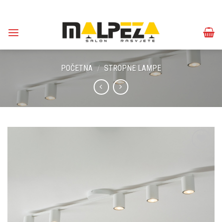
Skip
to
content
POČETNA
/
STROPNE LAMPE
Dodaj u
omiljene