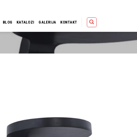
Polica
Korpa
Kupov
BLOG
KATALOZI
GALERIJA
KONTAKT
Dodaj u
omiljene