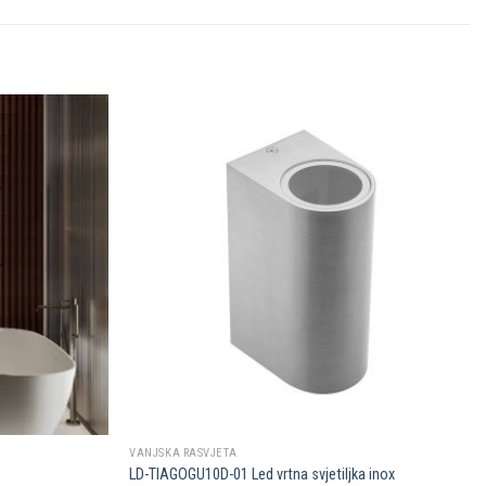
Dodaj u
Dodaj u
omiljene
omiljene
VANJSKA RASVJETA
LD-TIAGOGU10D-01 Led vrtna svjetiljka inox