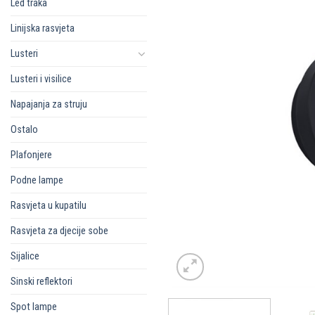
Led traka
Linijska rasvjeta
Lusteri
Lusteri i visilice
Napajanja za struju
Ostalo
Plafonjere
Podne lampe
Rasvjeta u kupatilu
Rasvjeta za djecije sobe
Sijalice
Sinski reflektori
Spot lampe