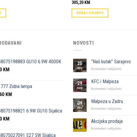
305,20
KM
U
DODAJ U KORPU
RODAVANI
NOVOSTI
58075198883 GU10 6.9W 4000K
“Naš kutak” Sarajevo
25
dec
50
KM
za
Komentari isključeni
“Naš
kutak”
KFC i Malpeza
29
Sarajevo
777 Zidna lampa
nov
za
Komentari isključeni
,60
KM
KFC
i
Malpeza u Zadru
09
Malpeza
dec
za
Komentari isključeni
8075198821 6.9W GU10 Sijalica
Malpeza
50
KM
u
Akcijska prodaja
12
Zadru
jan
za
Komentari isključeni
Akcijska
8075027091 E27 5W Sijalica