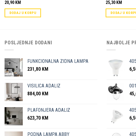
20,90
KM
25,30
KM
DODAJ U KORPU
DODAJ U KORP
POSLJEDNJE DODANI
NAJBOLJE P
FUNKCIONALNA ZIDNA LAMPA
40
231,80
KM
6,
VISILICA ADALIZ
001
884,00
KM
45
PLAFONJERA ADALIZ
405
623,70
KM
6,
PODNA LAMPA ABBY
405