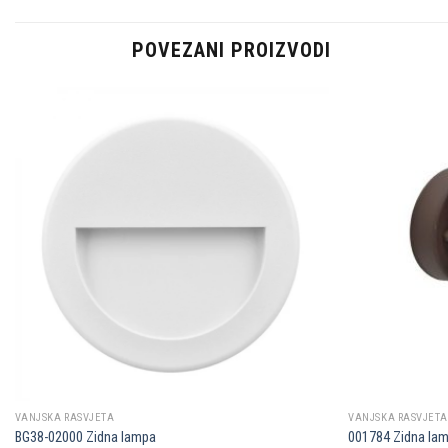
POVEZANI PROIZVODI
Dodaj u
omiljene
VANJSKA RASVJETA
VANJSKA RASVJETA
BG38-02000 Zidna lampa
001784 Zidna la