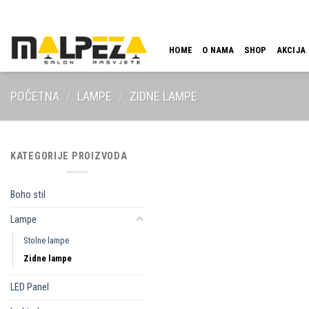
Skip
LOKACIJA
EMAIL
09:00 - 18:00
061 546 001
to
content
HOME
O NAMA
SHOP
AKCIJA
POČETNA
/
LAMPE
/
ZIDNE LAMPE
KATEGORIJE PROIZVODA
Boho stil
Lampe
Stolne lampe
Zidne lampe
LED Panel