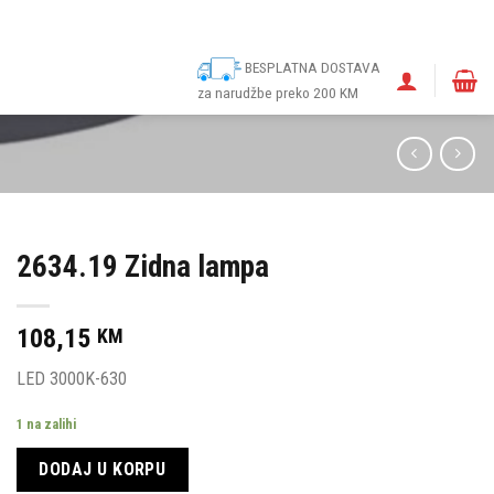
ina
Narudžbe
Politika kolačića (EU)
Odricanje od odgovornosti
BESPLATNA DOSTAVA
za narudžbe preko 200 KM
2634.19 Zidna lampa
108,15
KM
LED 3000K-630
1 na zalihi
DODAJ U KORPU