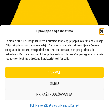
Upravljajte saglasnostima
Da bismo pružili najbolje iskustvo, koristimo tehnologije poput kolačića za čuvanje
i/ili pristup informacijama o uređaju. Saglasnost sa ovim tehnologijama će nam
omogućiti da obrađujemo podatke kao što su ponašanje pri pregledanju ili
jedinstveni ID-ovi na ovoj veb lokaciji. Nepristanak ili povlačenje saglasnosti može
negativno uticati na određene karakteristike i funkcije.
Salon rasvete Malpeza
PRIHVATI
ODBIJ
Design with ♥ by
Laufer
PRIKAŽI PODEŠAVANJA
POLICA
KORPA
KUPOVINA
NARUDŽBE
POLITIKA KOLAČIĆA (EU)
ODRICANJE OD ODGOVORNOSTI
Politika kolačića
Polica privatnosti
Kontakt
Copyright 2026 © Malpeza d.o.o.