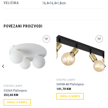
VELIČINA
16,4×16,4×1,8cm
POVEZANI PROIZVODI
Dodaj u
Dodaj u
omiljene
omiljene
STROPNE LAMPE
54998-4B Plafonjera
STROPNE LAMPE
141,70
KM
33269 Plafonjera
232,60
KM
DODAJ U KORPU
DODAJ U KORPU