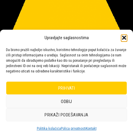
Upravljajte saglasnostima
Da bismo pružili najbolje iskustvo, koristimo tehnologije poput kolačića za čuvanje
i/ili pristup informacijama o uređaju. Saglasnost sa ovim tehnologijama će nam
omogućiti da obrađujemo podatke kao što su ponašanje pri pregledanju ili
jedinstveni ID-ovi na ovoj veb lokaciji. Nepristanak ili povlačenje saglasnosti može
negativno uticati na određene karakteristike i funkcije.
Salon rasvete Malpeza
PRIHVATI
ODBIJ
Design with ♥ by
Laufer
PRIKAŽI PODEŠAVANJA
POLICA
KORPA
KUPOVINA
NARUDŽBE
POLITIKA KOLAČIĆA (EU)
ODRICANJE OD ODGOVORNOSTI
Politika kolačića
Polica privatnosti
Kontakt
Copyright 2026 © Malpeza d.o.o.