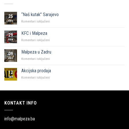
“Naš kutak” Sarajevo
25
dec
za
Komentari isključeni
“Naš
kutak”
KFC i Malpeza
29
Sarajevo
nov
za
Komentari isključeni
KFC
i
Malpeza u Zadru
09
Malpeza
dec
za
Komentari isključeni
Malpeza
u
Akcijska prodaja
12
Zadru
jan
za
Komentari isključeni
Akcijska
prodaja
KONTAKT INFO
info@malpeza.ba