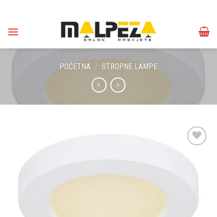
Skip
to
content
POČETNA
/
STROPNE LAMPE
Dodaj u
omiljene