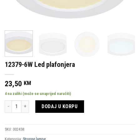
12379-6W Led plafonjera
23,50
KM
4 na zalihi (može se unaprijed naručiti)
Količina
DODAJ U KORPU
SKU:
002458
Kategorija:
Stropne lampe