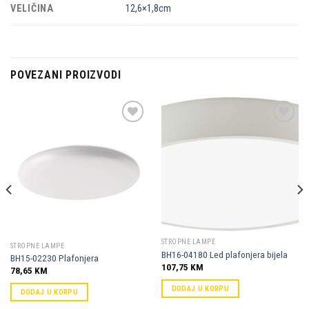
VELIČINA
12,6×1,8cm
POVEZANI PROIZVODI
Dodaj u
Dodaj u
omiljene
omiljene
STROPNE LAMPE
STROPNE LAMPE
BH16-04180 Led plafonjera bijela
BH15-02230 Plafonjera
107,75
KM
78,65
KM
DODAJ U KORPU
DODAJ U KORPU