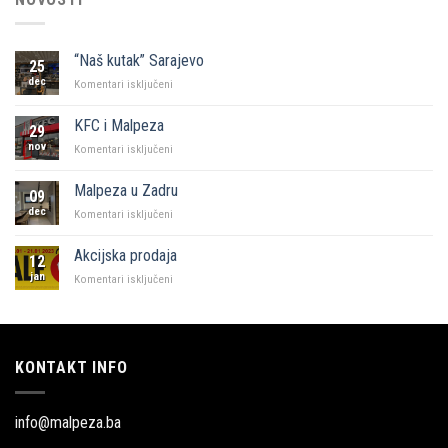
“Naš kutak” Sarajevo
25
dec
za
Komentari isključeni
“Naš
kutak”
KFC i Malpeza
29
Sarajevo
nov
za
Komentari isključeni
KFC
i
Malpeza u Zadru
09
Malpeza
dec
za
Komentari isključeni
Malpeza
u
Akcijska prodaja
12
Zadru
jan
za
Komentari isključeni
Akcijska
prodaja
KONTAKT INFO
info@malpeza.ba