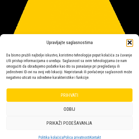
Upravljajte saglasnostima
Da bismo pružili najbolje iskustvo, koristimo tehnologije poput kolačića za čuvanje
i/ili pristup informacijama o uređaju. Saglasnost sa ovim tehnologijama će nam
omogućiti da obrađujemo podatke kao što su ponašanje pri pregledanju ili
jedinstveni ID-ovi na ovoj veb lokaciji. Nepristanak ili povlačenje saglasnosti može
negativno uticati na određene karakteristike i funkcije.
Salon rasvete Malpeza
PRIHVATI
ODBIJ
Design with ♥ by
Laufer
PRIKAŽI PODEŠAVANJA
POLICA
KORPA
KUPOVINA
NARUDŽBE
POLITIKA KOLAČIĆA (EU)
ODRICANJE OD ODGOVORNOSTI
Politika kolačića
Polica privatnosti
Kontakt