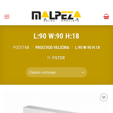
Skip
to
content
L:90 W:90 H:18
POČETNA
/
PROIZVOD VELIČINA
/
L:90 W:90 H:18
FILTER