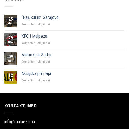
“Naš kutak” Sarajevo
25
dec
za
Komentari isključeni
“Naš
kutak”
KFC i Malpeza
29
Sarajevo
nov
za
Komentari isključeni
KFC
i
Malpeza u Zadru
09
Malpeza
dec
za
Komentari isključeni
Malpeza
u
Akcijska prodaja
12
Zadru
jan
za
Komentari isključeni
Akcijska
prodaja
KONTAKT INFO
info@malpeza.ba