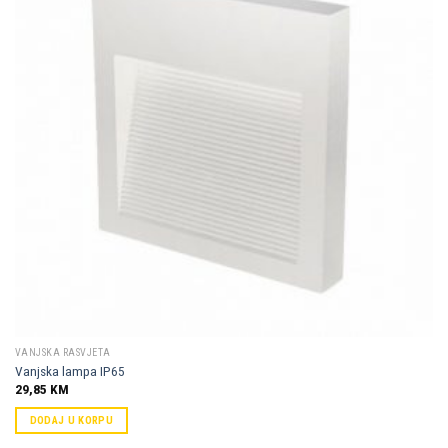
Dodaj u
omiljene
VANJSKA RASVJETA
Vanjska lampa IP65
29,85
KM
DODAJ U KORPU