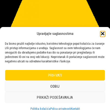
Upravljajte saglasnostima
Da bismo pružili najbolje iskustvo, koristimo tehnologije poput kolačića za čuvanje
i/ili pristup informacijama o uređaju. Saglasnost sa ovim tehnologijama će nam
omogućiti da obrađujemo podatke kao što su ponašanje pri pregledanju ili
jedinstveni ID-ovi na ovoj veb lokaciji. Nepristanak ili povlačenje saglasnosti može
negativno uticati na određene karakteristike i funkcije.
Salon rasvete Malpeza
PRIHVATI
ODBIJ
Design with ♥ by
Laufer
PRIKAŽI PODEŠAVANJA
POLICA
KORPA
KUPOVINA
NARUDŽBE
POLITIKA KOLAČIĆA (EU)
ODRICANJE OD ODGOVORNOSTI
Politika kolačića
Polica privatnosti
Kontakt