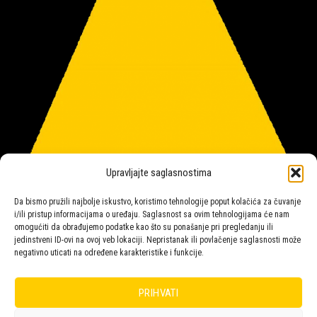
Upravljajte saglasnostima
Da bismo pružili najbolje iskustvo, koristimo tehnologije poput kolačića za čuvanje
i/ili pristup informacijama o uređaju. Saglasnost sa ovim tehnologijama će nam
omogućiti da obrađujemo podatke kao što su ponašanje pri pregledanju ili
jedinstveni ID-ovi na ovoj veb lokaciji. Nepristanak ili povlačenje saglasnosti može
negativno uticati na određene karakteristike i funkcije.
Salon rasvete Malpeza
PRIHVATI