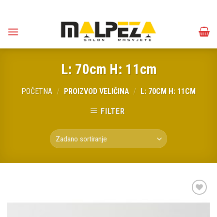
Skip
to
content
L: 70cm H: 11cm
POČETNA
/
PROIZVOD VELIČINA
/
L: 70CM H: 11CM
FILTER