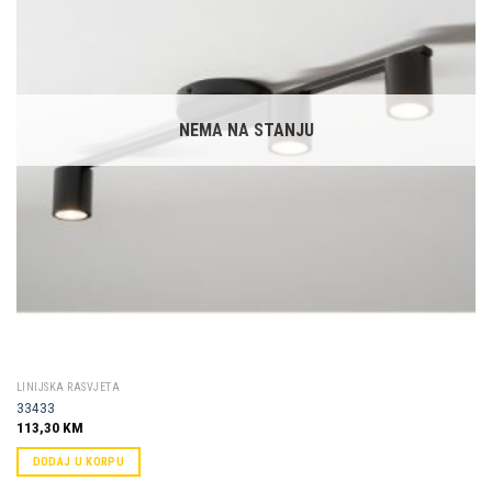
Dodaj u
omiljene
NEMA NA STANJU
LINIJSKA RASVJETA
33433
113,30
KM
DODAJ U KORPU