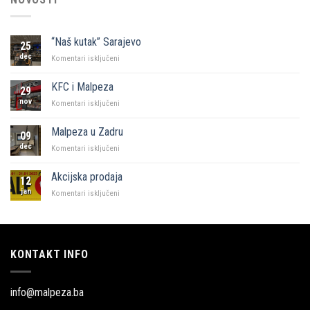
“Naš kutak” Sarajevo
25
dec
za
Komentari isključeni
“Naš
kutak”
KFC i Malpeza
29
Sarajevo
nov
za
Komentari isključeni
KFC
i
Malpeza u Zadru
09
Malpeza
dec
za
Komentari isključeni
Malpeza
u
Akcijska prodaja
12
Zadru
jan
za
Komentari isključeni
Akcijska
prodaja
KONTAKT INFO
info@malpeza.ba