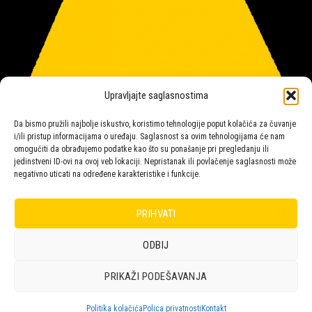
Upravljajte saglasnostima
Da bismo pružili najbolje iskustvo, koristimo tehnologije poput kolačića za čuvanje
i/ili pristup informacijama o uređaju. Saglasnost sa ovim tehnologijama će nam
omogućiti da obrađujemo podatke kao što su ponašanje pri pregledanju ili
jedinstveni ID-ovi na ovoj veb lokaciji. Nepristanak ili povlačenje saglasnosti može
negativno uticati na određene karakteristike i funkcije.
Salon rasvete Malpeza
PRIHVATI
ODBIJ
Design with ♥ by
Laufer
PRIKAŽI PODEŠAVANJA
POLICA
KORPA
KUPOVINA
NARUDŽBE
POLITIKA KOLAČIĆA (EU)
ODRICANJE OD ODGOVORNOSTI
Politika kolačića
Polica privatnosti
Kontakt