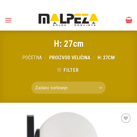
Skip
to
content
H: 27cm
POČETNA
/
PROIZVOD VELIČINA
/
H: 27CM
FILTER