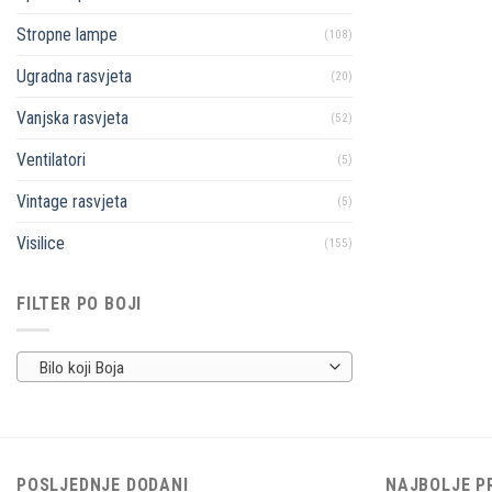
Stropne lampe
(108)
Ugradna rasvjeta
(20)
Vanjska rasvjeta
(52)
Ventilatori
(5)
Vintage rasvjeta
(5)
Visilice
(155)
FILTER PO BOJI
Bilo koji Boja
POSLJEDNJE DODANI
NAJBOLJE P