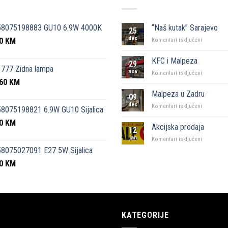
58075198883 GU10 6.9W 4000K
“Naš kutak” Sarajevo
25
dec
50
KM
za
Komentari isključeni
“Naš
kutak”
KFC i Malpeza
29
Sarajevo
777 Zidna lampa
nov
za
Komentari isključeni
,60
KM
KFC
i
Malpeza u Zadru
09
Malpeza
dec
za
Komentari isključeni
8075198821 6.9W GU10 Sijalica
Malpeza
50
KM
u
Akcijska prodaja
12
Zadru
jan
za
Komentari isključeni
Akcijska
8075027091 E27 5W Sijalica
prodaja
00
KM
KATEGORIJE