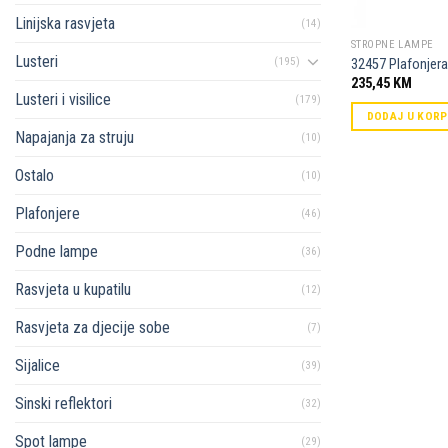
Linijska rasvjeta
(14)
STROPNE LAMPE
Lusteri
(195)
32457 Plafonjera
235,45
KM
Lusteri i visilice
(179)
DODAJ U KOR
Napajanja za struju
(10)
Ostalo
(10)
Plafonjere
(46)
Podne lampe
(36)
Rasvjeta u kupatilu
(12)
Rasvjeta za djecije sobe
(7)
Sijalice
(39)
Sinski reflektori
(32)
Spot lampe
(29)