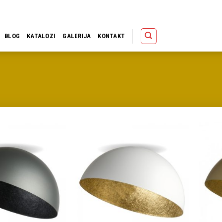
Polica
Korpa
Kupov
BLOG
KATALOZI
GALERIJA
KONTAKT
Dodaj u
Dodaj u
omiljene
omiljene