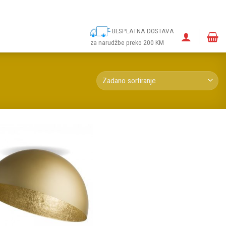
ina
Narudžbe
Politika kolačića (EU)
Odricanje od odgovornosti
BESPLATNA DOSTAVA
za narudžbe preko 200 KM
Dodaj u
omiljene