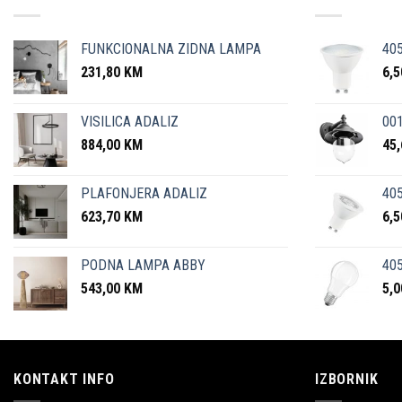
FUNKCIONALNA ZIDNA LAMPA
40
231,80
KM
6,
VISILICA ADALIZ
001
884,00
KM
45
PLAFONJERA ADALIZ
405
623,70
KM
6,
PODNA LAMPA ABBY
405
543,00
KM
5,
KONTAKT INFO
IZBORNIK