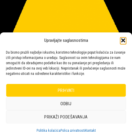
Upravljajte saglasnostima
Da bismo pružili najbolje iskustvo, koristimo tehnologije poput kolačića za čuvanje
i/ili pristup informacijama o uređaju. Saglasnost sa ovim tehnologijama će nam
omogućiti da obrađujemo podatke kao što su ponašanje pri pregledanju ili
jedinstveni ID-ovi na ovoj veb lokaciji. Nepristanak ili povlačenje saglasnosti može
negativno uticati na određene karakteristike i funkcije.
Salon rasvete Malpeza
PRIHVATI
ODBIJ
Design with ♥ by
Laufer
PRIKAŽI PODEŠAVANJA
POLICA
KORPA
KUPOVINA
NARUDŽBE
POLITIKA KOLAČIĆA (EU)
ODRICANJE OD ODGOVORNOSTI
Politika kolačića
Polica privatnosti
Kontakt