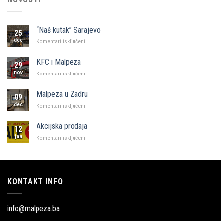
“Naš kutak” Sarajevo
25
dec
za
Komentari isključeni
“Naš
kutak”
KFC i Malpeza
29
Sarajevo
nov
za
Komentari isključeni
KFC
i
Malpeza u Zadru
09
Malpeza
dec
za
Komentari isključeni
Malpeza
u
Akcijska prodaja
12
Zadru
jan
za
Komentari isključeni
Akcijska
prodaja
KONTAKT INFO
info@malpeza.ba