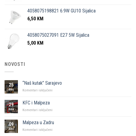
4058075198821 6.9W GU10 Sijalica
6,50
KM
4058075027091 E27 5W Sijalica
5,00
KM
NOVOSTI
“Naš kutak” Sarajevo
25
dec
za
Komentari isključeni
“Naš
kutak”
KFC i Malpeza
29
Sarajevo
nov
za
Komentari isključeni
KFC
i
Malpeza u Zadru
09
Malpeza
dec
za
Komentari isključeni
Malpeza