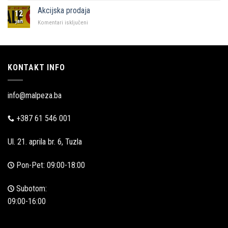
u
Akcijska prodaja
12
Zadru
jan
za
Komentari isključeni
Akcijska
prodaja
KONTAKT INFO
info@malpeza.ba
+387 61 546 001
Ul. 21. aprila br. 6, Tuzla
Pon-Pet: 09:00-18:00
Subotom:
09:00-16:00