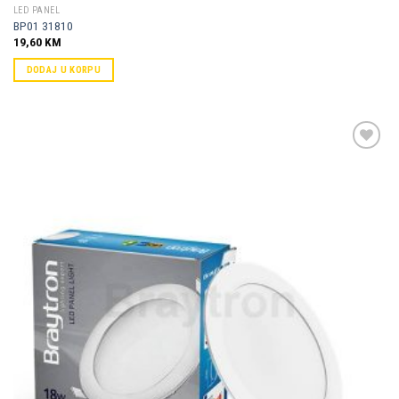
LED PANEL
BP01 31810
19,60
KM
DODAJ U KORPU
Dodaj u
omiljene