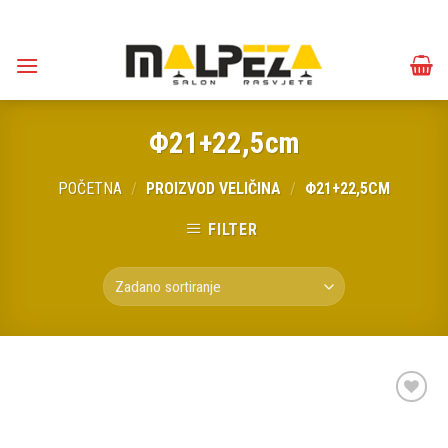
Skip
to
content
Φ21+22,5cm
POČETNA
/
PROIZVOD VELIČINA
/
Φ21+22,5CM
FILTER