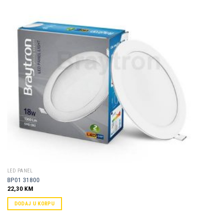
Dodaj u
omiljene
LED PANEL
BP01 31800
22,30
KM
DODAJ U KORPU