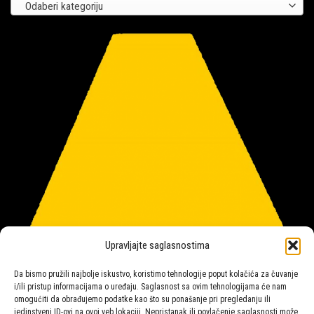
Odaberi kategoriju
Upravljajte saglasnostima
Da bismo pružili najbolje iskustvo, koristimo tehnologije poput kolačića za čuvanje
i/ili pristup informacijama o uređaju. Saglasnost sa ovim tehnologijama će nam
omogućiti da obrađujemo podatke kao što su ponašanje pri pregledanju ili
jedinstveni ID-ovi na ovoj veb lokaciji. Nepristanak ili povlačenje saglasnosti može