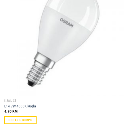
Dodaj u
omiljene
SIJALICE
E14 7W 4000K kugla
4,90
KM
DODAJ U KORPU