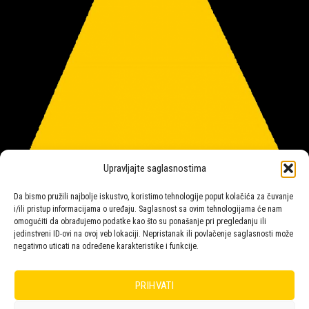
Upravljajte saglasnostima
Da bismo pružili najbolje iskustvo, koristimo tehnologije poput kolačića za čuvanje
i/ili pristup informacijama o uređaju. Saglasnost sa ovim tehnologijama će nam
omogućiti da obrađujemo podatke kao što su ponašanje pri pregledanju ili
jedinstveni ID-ovi na ovoj veb lokaciji. Nepristanak ili povlačenje saglasnosti može
negativno uticati na određene karakteristike i funkcije.
Salon rasvete Malpeza
PRIHVATI