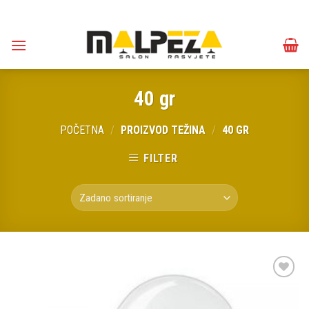
Skip
to
content
40 gr
POČETNA
/
PROIZVOD TEŽINA
/
40 GR
FILTER