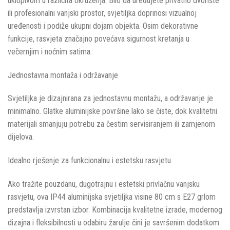
uklopivom u različita okruženja. Bilo da uređujete privatno dvorište
ili profesionalni vanjski prostor, svjetiljka doprinosi vizualnoj
uređenosti i podiže ukupni dojam objekta. Osim dekorativne
funkcije, rasvjeta značajno povećava sigurnost kretanja u
večernjim i noćnim satima.
Jednostavna montaža i održavanje
Svjetiljka je dizajnirana za jednostavnu montažu, a održavanje je
minimalno. Glatke aluminijske površine lako se čiste, dok kvalitetni
materijali smanjuju potrebu za čestim servisiranjem ili zamjenom
dijelova.
Idealno rješenje za funkcionalnu i estetsku rasvjetu
Ako tražite pouzdanu, dugotrajnu i estetski privlačnu vanjsku
rasvjetu, ova IP44 aluminijska svjetiljka visine 80 cm s E27 grlom
predstavlja izvrstan izbor. Kombinacija kvalitetne izrade, modernog
dizajna i fleksibilnosti u odabiru žarulje čini je savršenim dodatkom