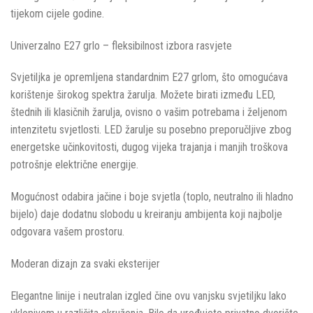
tijekom cijele godine.
Univerzalno E27 grlo – fleksibilnost izbora rasvjete
Svjetiljka je opremljena standardnim E27 grlom, što omogućava
korištenje širokog spektra žarulja. Možete birati između LED,
štednih ili klasičnih žarulja, ovisno o vašim potrebama i željenom
intenzitetu svjetlosti. LED žarulje su posebno preporučljive zbog
energetske učinkovitosti, dugog vijeka trajanja i manjih troškova
potrošnje električne energije.
Mogućnost odabira jačine i boje svjetla (toplo, neutralno ili hladno
bijelo) daje dodatnu slobodu u kreiranju ambijenta koji najbolje
odgovara vašem prostoru.
Moderan dizajn za svaki eksterijer
Elegantne linije i neutralan izgled čine ovu vanjsku svjetiljku lako