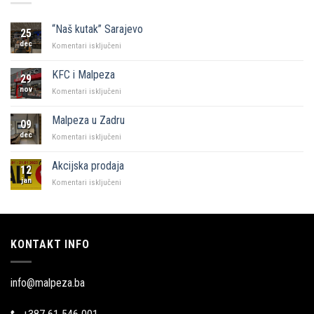
“Naš kutak” Sarajevo
25
dec
za
Komentari isključeni
“Naš
kutak”
KFC i Malpeza
29
Sarajevo
nov
za
Komentari isključeni
KFC
i
Malpeza u Zadru
09
Malpeza
dec
za
Komentari isključeni
Malpeza
u
Akcijska prodaja
12
Zadru
jan
za
Komentari isključeni
Akcijska
prodaja
KONTAKT INFO
info@malpeza.ba