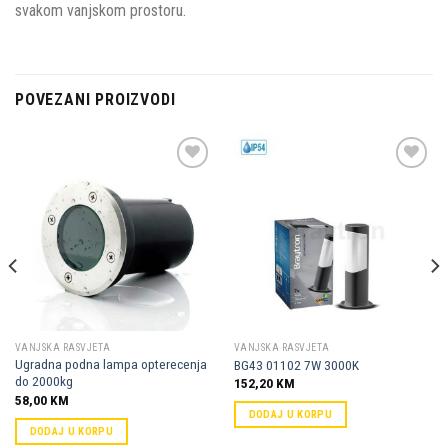
svakom vanjskom prostoru.
POVEZANI PROIZVODI
Dodaj u
Dodaj u
omiljene
omiljene
VANJSKA RASVJETA
VANJSKA RASVJETA
Ugradna podna lampa opterecenja
BG43 01102 7W 3000K
do 2000kg
152,20
KM
58,00
KM
DODAJ U KORPU
DODAJ U KORPU