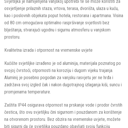
Svjetiljka je namijenjena vanjskoj upotrebi te se može koristiti za
osvjetljenje prilaznih staza, vrtova, terasa, dvorišta, ulaza u kuću,
kao i poslovnih objekata poput hotela, restorana i apartmana. Visina
od 80 cm omogućava optimalno raspršivanje svjetlosti bez
blještanja, stvarajući ugodnu i sigurnu atmosferu u vanjskom
prostoru.
Kvalitetna izrada i otpornost na vremenske uvjete
Kućište svjetiljke izrađeno je od aluminija, materijala poznatog po
svojoj čvrstoći, otpornosti na koroziju i dugom vijeku trajanja.
Aluminij je posebno pogodan za vanjsku rasvjetu jer ne hrđa i
zadržava svoj izgled čak i nakon dugotrajnog izlaganja kiši, suncu i
promjenama temperature.
Zaštita IP44 osigurava otpornost na prskanje vode i prodor čvrstih
čestica, što ovu svjetiljku čini sigurnom i pouzdanom za korištenje
na otvorenom prostoru. Bez obzira na vremenske uvjete, možete
biti sigurni da će svjetiljka pouzdano obavljati svoju funkciju