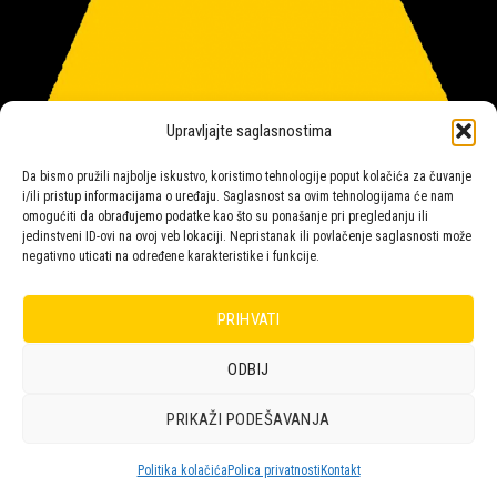
Upravljajte saglasnostima
Da bismo pružili najbolje iskustvo, koristimo tehnologije poput kolačića za čuvanje
i/ili pristup informacijama o uređaju. Saglasnost sa ovim tehnologijama će nam
omogućiti da obrađujemo podatke kao što su ponašanje pri pregledanju ili
jedinstveni ID-ovi na ovoj veb lokaciji. Nepristanak ili povlačenje saglasnosti može
negativno uticati na određene karakteristike i funkcije.
Salon rasvete Malpeza
PRIHVATI
ODBIJ
Design with ♥ by
Laufer
PRIKAŽI PODEŠAVANJA
POLICA
KORPA
KUPOVINA
NARUDŽBE
POLITIKA KOLAČIĆA (EU)
ODRICANJE OD ODGOVORNOSTI
Politika kolačića
Polica privatnosti
Kontakt
Copyright 2026 © Malpeza d.o.o.