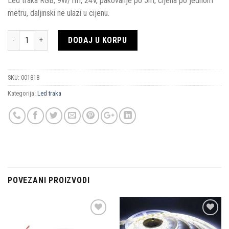
Led traka RGB, 9W/1m, 24V, pakovanje po 5m, cijena po jednom
metru, daljinski ne ulazi u cijenu.
Količina
DODAJ U KORPU
SKU:
001818
Kategorija:
Led traka
POVEZANI PROIZVODI