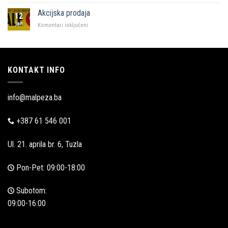
Malpeza
u
Akcijska prodaja
12
Zadru
jan
za
Komentari isključeni
Akcijska
prodaja
KONTAKT INFO
info@malpeza.ba
+387 61 546 001
Ul. 21. aprila br. 6, Tuzla
Pon-Pet: 09:00-18:00
Subotom:
09:00-16:00