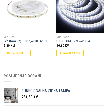
Dodaj u
Dodaj u
omiljene
omiljene
LED TRAKA
LED TRAKA
Led traka 8W, 3000K,4000K,6500K
LED TRAKA 12W 24V IP54
5,20
KM
10,10
KM
DODAJ U KORPU
DODAJ U KORPU
POSLJEDNJE DODANI
FUNKCIONALNA ZIDNA LAMPA
231,80
KM