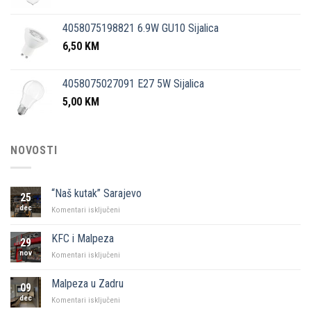
4058075198821 6.9W GU10 Sijalica
6,50
KM
4058075027091 E27 5W Sijalica
5,00
KM
NOVOSTI
“Naš kutak” Sarajevo
25
dec
za
Komentari isključeni
“Naš
kutak”
KFC i Malpeza
29
Sarajevo
nov
za
Komentari isključeni
KFC
i
Malpeza u Zadru
09
Malpeza
dec
za
Komentari isključeni