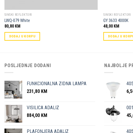
SINSKI REFLEKTORI
SINSKI REFLEKTORI
LWQ-079 White
GY 3633 4000K
80,80
KM
48,00
KM
DODAJ U KORPU
DODAJ U KORP
POSLJEDNJE DODANI
NAJBOLJE P
FUNKCIONALNA ZIDNA LAMPA
40
231,80
KM
6,
VISILICA ADALIZ
001
884,00
KM
45
PLAFONJERA ADALIZ
405