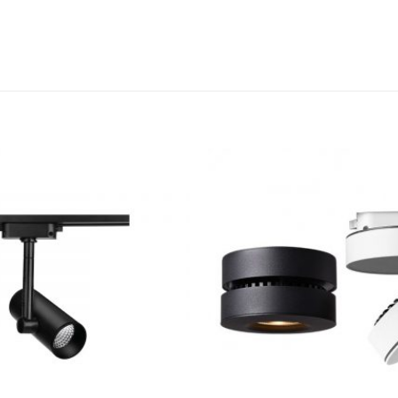
Dodaj u
omiljene