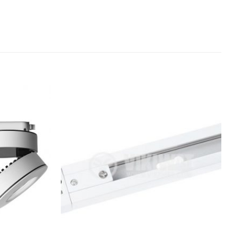
Dodaj u
Dodaj u
omiljene
omiljene