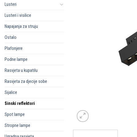
Lusteri
Lusteri i visilice
Napajanja za struju
Ostalo
Plafonjere
Podne lampe
Rasvjeta u kupatilu
Rasvjeta za djecije sobe
Sijalice
Sinski reflektori
Spot lampe
Stropne lampe
Ugradna rasvjeta