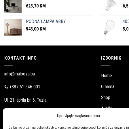
623,70
KM
6,
PODNA LAMPA ABBY
405
543,00
KM
5,
KONTAKT INFO
IZBORNIK
info@malpeza.ba
Home
O nama
+387 61 546 001
Shop
Ul. 21. aprila br. 6, Tuzla
Akcija
Pon-Pet: 09:00-18:00
Upravljajte saglasnostima
Blog
Subotom:
Da bismo pružili najbolje iskustvo, koristimo tehnologije poput kolačića za čuvanje i/i