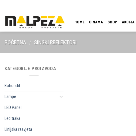
Skip
LOKACIJA
EMAIL
09:00 - 18:00
061 546 001
to
content
HOME
O NAMA
SHOP
AKCIJA
POČETNA
/
SINSKI REFLEKTORI
KATEGORIJE PROIZVODA
Boho stil
Lampe
LED Panel
Led traka
Linijska rasvjeta