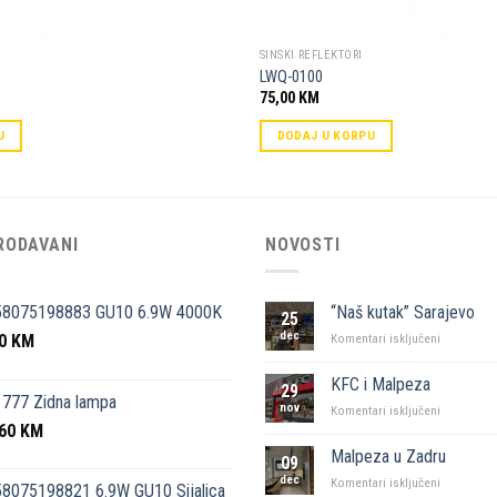
SINSKI REFLEKTORI
LWQ-0100
75,00
KM
U
DODAJ U KORPU
RODAVANI
NOVOSTI
58075198883 GU10 6.9W 4000K
“Naš kutak” Sarajevo
25
dec
50
KM
za
Komentari isključeni
“Naš
kutak”
KFC i Malpeza
29
Sarajevo
777 Zidna lampa
nov
za
Komentari isključeni
,60
KM
KFC
i
Malpeza u Zadru
09
Malpeza
dec
za
Komentari isključeni
8075198821 6.9W GU10 Sijalica