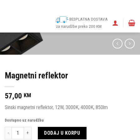
ina
Narudžbe
Politika kolačića (EU)
Odricanje od odgovornosti
BESPLATNA DOSTAVA
za narudžbe preko 200 KM
Magnetni reflektor
57,00
KM
Sinski magnetni reflektor, 12W, 3000K, 4000K, 850lm
Dostupno uz narudžbu
Količina
DODAJ U KORPU