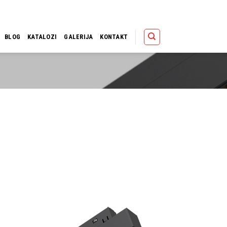
Polica
Korpa
Kupov
BLOG
KATALOZI
GALERIJA
KONTAKT
Dodaj u
omiljene