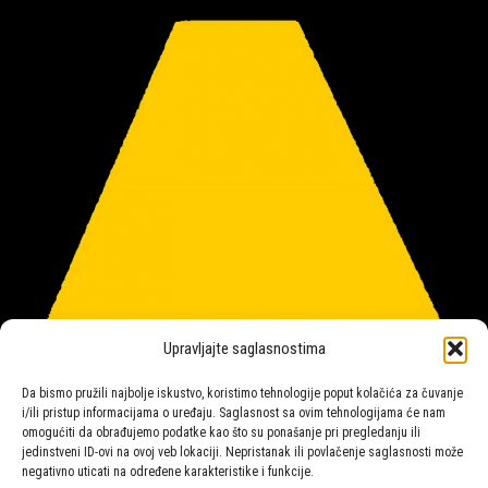
Upravljajte saglasnostima
Da bismo pružili najbolje iskustvo, koristimo tehnologije poput kolačića za čuvanje
i/ili pristup informacijama o uređaju. Saglasnost sa ovim tehnologijama će nam
omogućiti da obrađujemo podatke kao što su ponašanje pri pregledanju ili
jedinstveni ID-ovi na ovoj veb lokaciji. Nepristanak ili povlačenje saglasnosti može
negativno uticati na određene karakteristike i funkcije.
Salon rasvete Malpeza