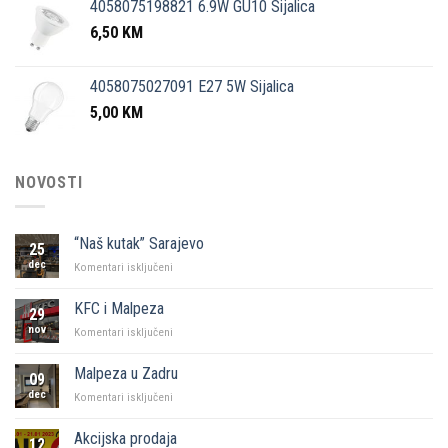
4058075198821 6.9W GU10 Sijalica
6,50
KM
4058075027091 E27 5W Sijalica
5,00
KM
NOVOSTI
“Naš kutak” Sarajevo
25
dec
za
Komentari isključeni
“Naš
kutak”
KFC i Malpeza
29
Sarajevo
nov
za
Komentari isključeni
KFC
i
Malpeza u Zadru
09
Malpeza
dec
za
Komentari isključeni
Malpeza
u
Akcijska prodaja
12
Zadru