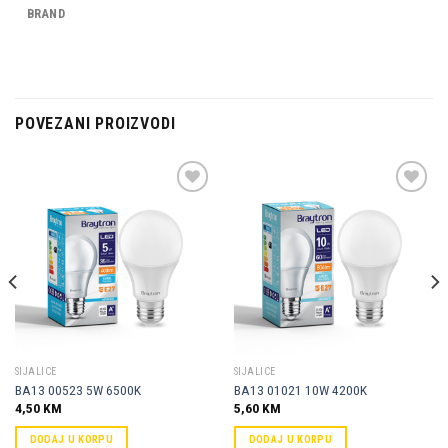
BRAND
POVEZANI PROIZVODI
Dodaj u
Dodaj u
omiljene
omiljene
SIJALICE
SIJALICE
BA13 00523 5W 6500K
BA13 01021 10W 4200K
4,50
KM
5,60
KM
DODAJ U KORPU
DODAJ U KORPU