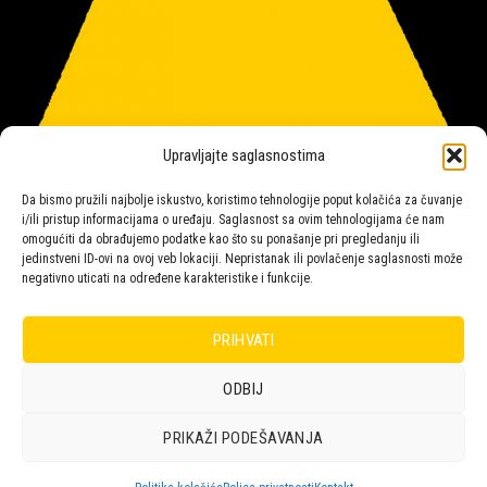
Upravljajte saglasnostima
Da bismo pružili najbolje iskustvo, koristimo tehnologije poput kolačića za čuvanje
i/ili pristup informacijama o uređaju. Saglasnost sa ovim tehnologijama će nam
omogućiti da obrađujemo podatke kao što su ponašanje pri pregledanju ili
jedinstveni ID-ovi na ovoj veb lokaciji. Nepristanak ili povlačenje saglasnosti može
Salon rasvete Malpeza
negativno uticati na određene karakteristike i funkcije.
PRIHVATI
ODBIJ
Design with ♥ by
Laufer
POLICA
KORPA
KUPOVINA
NARUDŽBE
POLITIKA KOLAČIĆA (EU)
PRIKAŽI PODEŠAVANJA
ODRICANJE OD ODGOVORNOSTI
Copyright 2026 © Malpeza d.o.o.