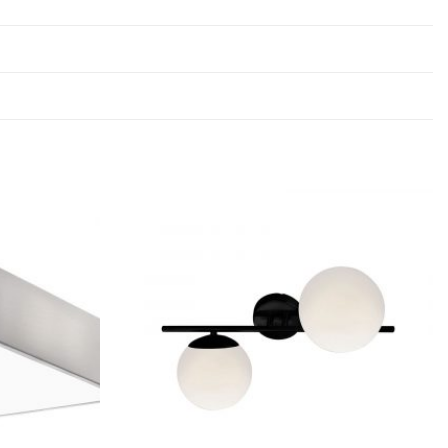
Dodaj u
Dodaj u
omiljene
omiljene