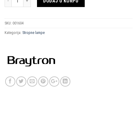
DODAJ U KORPU
SKU:
001604
Kategorija:
Stropne lampe