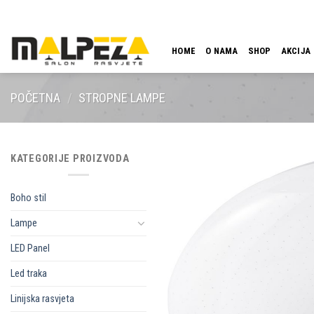
Skip
LOKACIJA
EMAIL
09:00 - 18:00
061 546 001
to
content
HOME
O NAMA
SHOP
AKCIJA
POČETNA
/
STROPNE LAMPE
KATEGORIJE PROIZVODA
Boho stil
Lampe
LED Panel
Led traka
Linijska rasvjeta