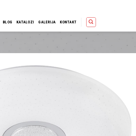
Polica
Korpa
Kupov
BLOG
KATALOZI
GALERIJA
KONTAKT
Dodaj u
omiljene