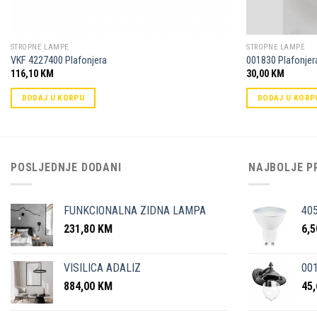
STROPNE LAMPE
STROPNE LAMPE
VKF 4227400 Plafonjera
001830 Plafonjer
116,10
KM
30,00
KM
DODAJ U KORPU
DODAJ U KORP
POSLJEDNJE DODANI
NAJBOLJE P
FUNKCIONALNA ZIDNA LAMPA
40
231,80
KM
6,
VISILICA ADALIZ
001
884,00
KM
45