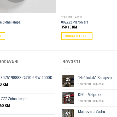
STROPNE LAMPE
a/Zidna lampa
002222 Plafonjera
358,10
KM
U
DODAJ U KORPU
RODAVANI
NOVOSTI
58075198883 GU10 6.9W 4000K
“Naš kutak” Sarajevo
25
dec
50
KM
za
Komentari isključeni
“Naš
kutak”
KFC i Malpeza
29
Sarajevo
777 Zidna lampa
nov
za
Komentari isključeni
,60
KM
KFC
i
Malpeza u Zadru
09
Malpeza