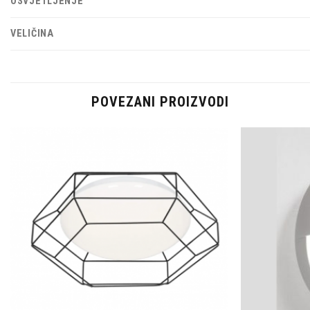
OSVJETLJENJE
VELIČINA
POVEZANI PROIZVODI
Dodaj u
omiljene