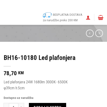
ina
Narudžbe
Politika kolačića (EU)
Odricanje od odgovornosti
BESPLATNA DOSTAVA
za narudžbe preko 200 KM
BH16-10180 Led plafonjera
78,70
KM
Led plafonjera 24W 1680lm 3000K- 6500K
φ39cm h:5cm
Dostupno uz narudžbu
Količina