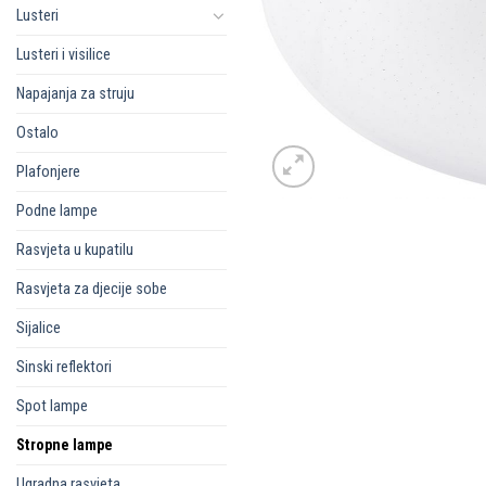
Lusteri
Lusteri i visilice
Napajanja za struju
Ostalo
Plafonjere
Podne lampe
Rasvjeta u kupatilu
Rasvjeta za djecije sobe
Sijalice
Sinski reflektori
Spot lampe
Stropne lampe
Ugradna rasvjeta