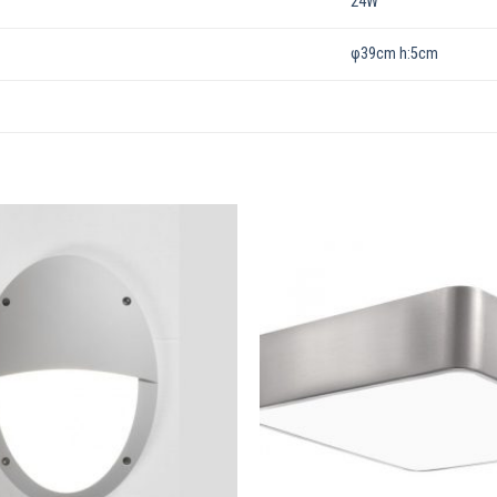
24W
φ39cm h:5cm
Dodaj u
omiljene