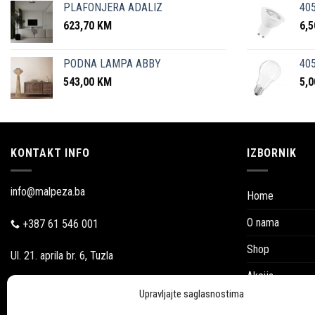
PLAFONJERA ADALIZ
405
623,70
KM
6,
PODNA LAMPA ABBY
405
543,00
KM
5,
KONTAKT INFO
IZBORNIK
info@malpeza.ba
Home
O nama
+387 61 546 001
Shop
Ul. 21. aprila br. 6, Tuzla
Akcija
Pon-Pet: 09:00-18:00
Upravljajte saglasnostima
Blog