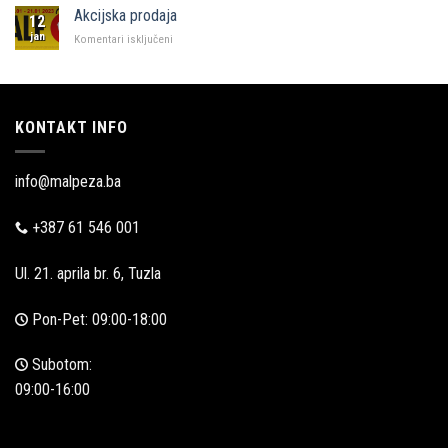
u
Akcijska prodaja
12
Zadru
jan
za
Komentari isključeni
Akcijska
prodaja
KONTAKT INFO
info@malpeza.ba
+387 61 546 001
Ul. 21. aprila br. 6, Tuzla
Pon-Pet: 09:00-18:00
Subotom:
09:00-16:00