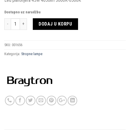
Led plafonjera 45W 4050lm 3000K-6500K
Dostupno uz narudžbu
Količina
DODAJ U KORPU
SKU:
001656
Kategorija:
Stropne lampe