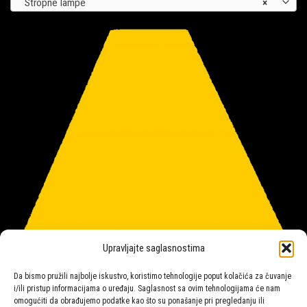
Stropne lampe
×
Upravljajte saglasnostima
Da bismo pružili najbolje iskustvo, koristimo tehnologije poput kolačića za čuvanje
i/ili pristup informacijama o uređaju. Saglasnost sa ovim tehnologijama će nam
omogućiti da obrađujemo podatke kao što su ponašanje pri pregledanju ili