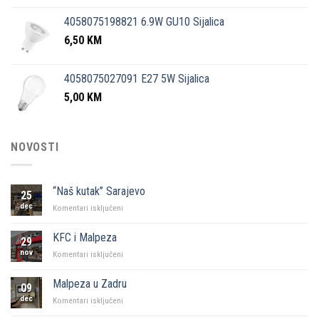
4058075198821 6.9W GU10 Sijalica
6,50
KM
4058075027091 E27 5W Sijalica
5,00
KM
NOVOSTI
“Naš kutak” Sarajevo
25
dec
za
Komentari isključeni
“Naš
kutak”
KFC i Malpeza
29
Sarajevo
nov
za
Komentari isključeni
KFC
i
Malpeza u Zadru
09
Malpeza
dec
za
Komentari isključeni
Malpeza