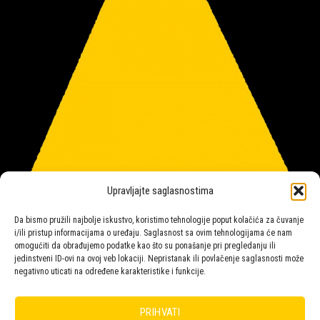
Upravljajte saglasnostima
Da bismo pružili najbolje iskustvo, koristimo tehnologije poput kolačića za čuvanje
i/ili pristup informacijama o uređaju. Saglasnost sa ovim tehnologijama će nam
omogućiti da obrađujemo podatke kao što su ponašanje pri pregledanju ili
jedinstveni ID-ovi na ovoj veb lokaciji. Nepristanak ili povlačenje saglasnosti može
negativno uticati na određene karakteristike i funkcije.
Salon rasvete Malpeza
PRIHVATI