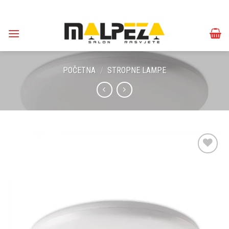
Skip
to
content
POČETNA
/
STROPNE LAMPE
Dodaj u
omiljene