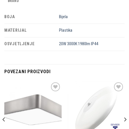
BRAND
BOJA
Bijela
MATERIJAL
Plastika
OSVJETLJENJE
20W 3000K 1980lm IP44
POVEZANI PROIZVODI
Dodaj u
Dodaj u
omiljene
omiljene