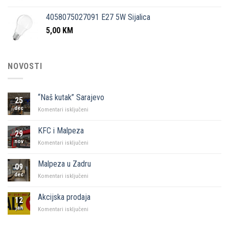
4058075027091 E27 5W Sijalica
5,00
KM
NOVOSTI
“Naš kutak” Sarajevo
25
dec
za
Komentari isključeni
“Naš
kutak”
KFC i Malpeza
29
Sarajevo
nov
za
Komentari isključeni
KFC
i
Malpeza u Zadru
09
Malpeza
dec
za
Komentari isključeni
Malpeza
u
Akcijska prodaja
12
Zadru
jan
za
Komentari isključeni
Akcijska
prodaja