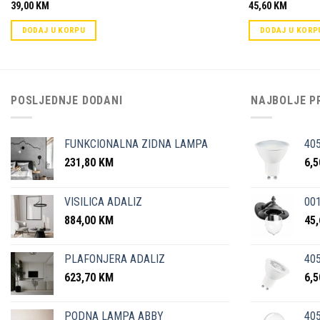
39,00
KM
45,60
KM
DODAJ U KORPU
DODAJ U KORP
POSLJEDNJE DODANI
NAJBOLJE P
FUNKCIONALNA ZIDNA LAMPA
40
231,80
KM
6,
VISILICA ADALIZ
001
884,00
KM
45
PLAFONJERA ADALIZ
405
623,70
KM
6,
PODNA LAMPA ABBY
405