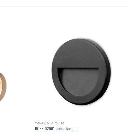
Dodaj u
Dodaj u
omiljene
omiljene
VANJSKA RASVJETA
BG38-02001 Zidna lampa