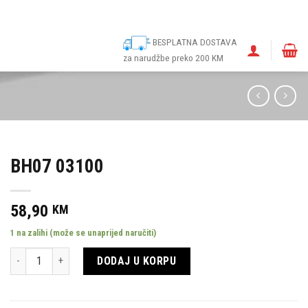
ina
Narudžbe
Politika kolačića (EU)
Odricanje od odgovornosti
BESPLATNA DOSTAVA
za narudžbe preko 200 KM
BH07 03100
58,90
KM
1 na zalihi (može se unaprijed naručiti)
Količina
DODAJ U KORPU