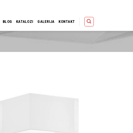
Polica
Korpa
Kupov
BLOG
KATALOZI
GALERIJA
KONTAKT
Dodaj u
omiljene