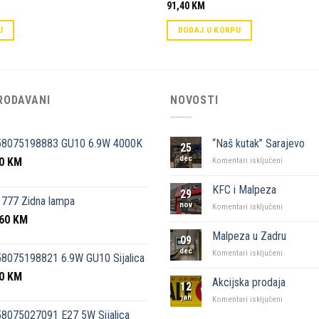
91,40
KM
U
DODAJ U KORPU
RODAVANI
NOVOSTI
58075198883 GU10 6.9W 4000K
“Naš kutak” Sarajevo
25
dec
50
KM
za
Komentari isključeni
“Naš
kutak”
KFC i Malpeza
29
Sarajevo
777 Zidna lampa
nov
za
Komentari isključeni
,60
KM
KFC
i
Malpeza u Zadru
09
Malpeza
dec
za
Komentari isključeni
8075198821 6.9W GU10 Sijalica
Malpeza
50
KM
u
Akcijska prodaja
12
Zadru
jan
za
Komentari isključeni
Akcijska
8075027091 E27 5W Sijalica