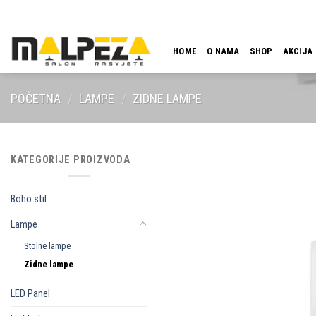
Skip
LOKACIJA
EMAIL
09:00 - 18:00
061 546 001
to
content
HOME
O NAMA
SHOP
AKCIJA
POČETNA
/
LAMPE
/
ZIDNE LAMPE
KATEGORIJE PROIZVODA
Boho stil
Lampe
Stolne lampe
Zidne lampe
LED Panel