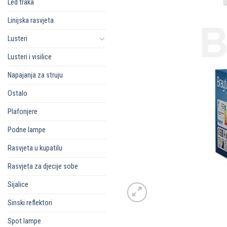
Led traka
Linijska rasvjeta
Lusteri
Lusteri i visilice
Napajanja za struju
Ostalo
Plafonjere
Podne lampe
Rasvjeta u kupatilu
Rasvjeta za djecije sobe
Sijalice
Sinski reflektori
Spot lampe