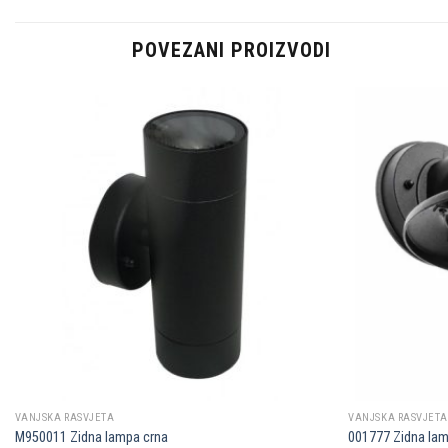
POVEZANI PROIZVODI
Dodaj u
omiljene
VANJSKA RASVJETA
VANJSKA RASVJETA
M950011 Zidna lampa crna
001777 Zidna la