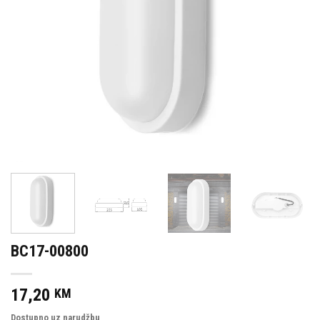
BC17-00800
17,20
KM
Dostupno uz narudžbu