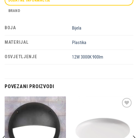
DODATNE INFORMACIJE
BRAND
BOJA
Bijela
MATERIJAL
Plastika
OSVJETLJENJE
12W 3000K 900lm
POVEZANI PROIZVODI
Dodaj u
Dodaj u
omiljene
omiljene