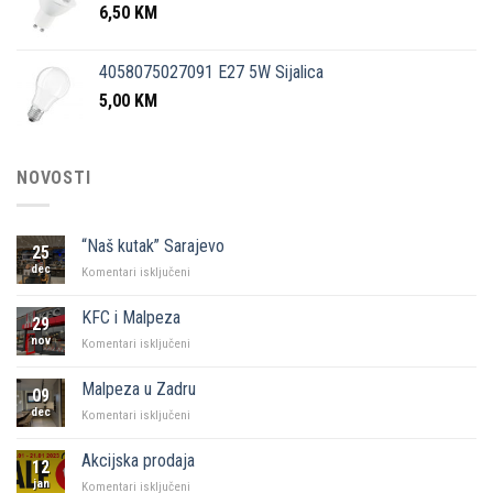
6,50
KM
4058075027091 E27 5W Sijalica
5,00
KM
NOVOSTI
“Naš kutak” Sarajevo
25
dec
za
Komentari isključeni
“Naš
kutak”
KFC i Malpeza
29
Sarajevo
nov
za
Komentari isključeni
KFC
i
Malpeza u Zadru
09
Malpeza
dec
za
Komentari isključeni
Malpeza
u
Akcijska prodaja
12
Zadru
jan
za
Komentari isključeni