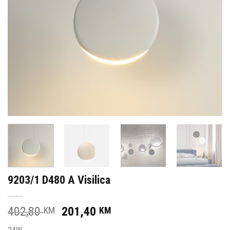
9203/1 D480 A Visilica
Original
Current
402,80
201,40
KM
KM
price
price