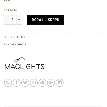
24W
was:
is:
402,80 KM.
201,40 KM.
2 na zalihi
Količina
DODAJ U KORPU
SKU:
9203/1 D480
Kategorija:
Visilice