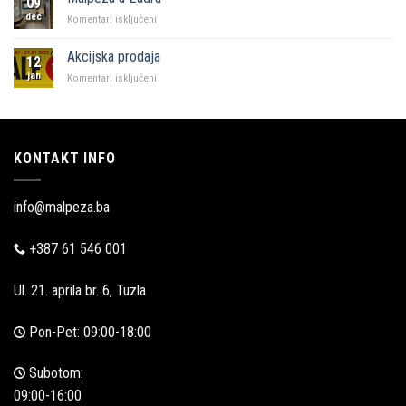
09
Malpeza
dec
za
Komentari isključeni
Malpeza
u
Akcijska prodaja
12
Zadru
jan
za
Komentari isključeni
Akcijska
prodaja
KONTAKT INFO
info@malpeza.ba
+387 61 546 001
Ul. 21. aprila br. 6, Tuzla
Pon-Pet: 09:00-18:00
Subotom:
09:00-16:00