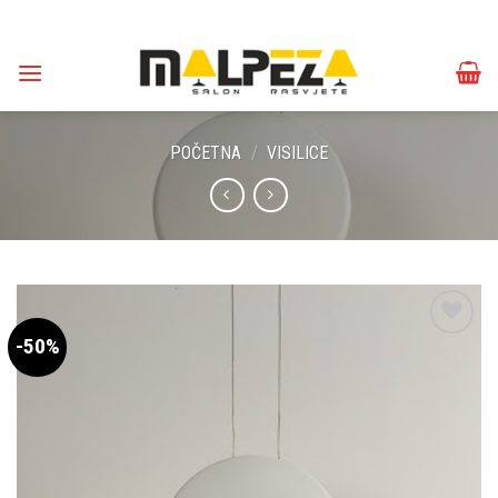
Skip
to
content
POČETNA
/
VISILICE
-50%
Dodaj u
omiljene