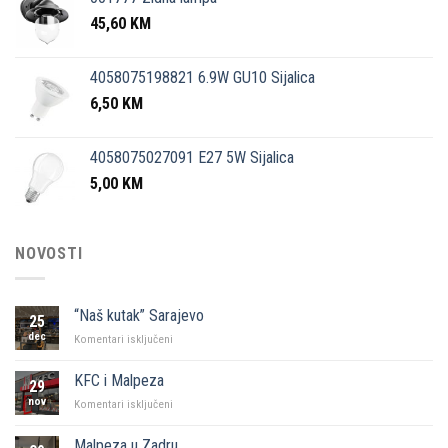
45,60
KM
4058075198821 6.9W GU10 Sijalica
6,50
KM
4058075027091 E27 5W Sijalica
5,00
KM
NOVOSTI
“Naš kutak” Sarajevo
25
dec
za
Komentari isključeni
“Naš
kutak”
KFC i Malpeza
29
Sarajevo
nov
za
Komentari isključeni
KFC
i
Malpeza u Zadru