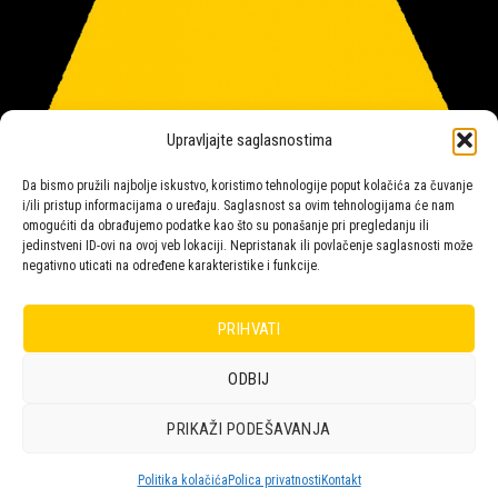
Upravljajte saglasnostima
Da bismo pružili najbolje iskustvo, koristimo tehnologije poput kolačića za čuvanje
i/ili pristup informacijama o uređaju. Saglasnost sa ovim tehnologijama će nam
omogućiti da obrađujemo podatke kao što su ponašanje pri pregledanju ili
jedinstveni ID-ovi na ovoj veb lokaciji. Nepristanak ili povlačenje saglasnosti može
negativno uticati na određene karakteristike i funkcije.
Salon rasvete Malpeza
PRIHVATI
ODBIJ
Design with ♥ by
Laufer
PRIKAŽI PODEŠAVANJA
POLICA
KORPA
KUPOVINA
NARUDŽBE
POLITIKA KOLAČIĆA (EU)
ODRICANJE OD ODGOVORNOSTI
Politika kolačića
Polica privatnosti
Kontakt
Copyright 2026 © Malpeza d.o.o.