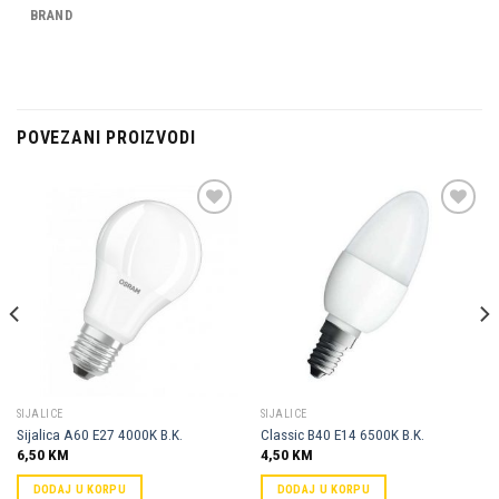
BRAND
POVEZANI PROIZVODI
Dodaj u
Dodaj u
omiljene
omiljene
SIJALICE
SIJALICE
Sijalica A60 E27 4000K B.K.
Classic B40 E14 6500K B.K.
6,50
KM
4,50
KM
DODAJ U KORPU
DODAJ U KORPU