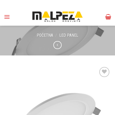
Skip
to
content
POČETNA
/
LED PANEL
Dodaj u
omiljene