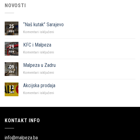
NOVOSTI
“Naš kutak” Sarajevo
25
dec
za
Komentari isključeni
“Naš
kutak”
KFC i Malpeza
29
Sarajevo
nov
za
Komentari isključeni
KFC
i
Malpeza u Zadru
09
Malpeza
dec
za
Komentari isključeni
Malpeza
u
Akcijska prodaja
12
Zadru
jan
za
Komentari isključeni
Akcijska
prodaja
KONTAKT INFO
info@malpeza.ba