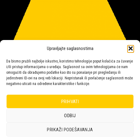
Upravljajte saglasnostima
Da bismo pružili najbolje iskustvo, koristimo tehnologije poput kolačića za čuvanje
i/ili pristup informacijama o uređaju. Saglasnost sa ovim tehnologijama će nam
omogućiti da obrađujemo podatke kao što su ponašanje pri pregledanju ili
jedinstveni ID-ovi na ovoj veb lokaciji. Nepristanak ili povlačenje saglasnosti može
negativno uticati na određene karakteristike i funkcije.
Salon rasvete Malpeza
PRIHVATI
ODBIJ
Design with ♥ by
Laufer
PRIKAŽI PODEŠAVANJA
POLICA
KORPA
KUPOVINA
NARUDŽBE
POLITIKA KOLAČIĆA (EU)
ODRICANJE OD ODGOVORNOSTI