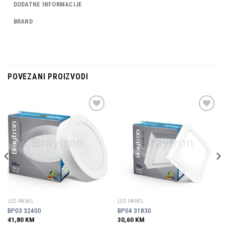
DODATNE INFORMACIJE
BRAND
POVEZANI PROIZVODI
Dodaj u
Dodaj u
omiljene
omiljene
LED PANEL
LED PANEL
BP03 32400
BP04 31830
41,80
KM
30,60
KM