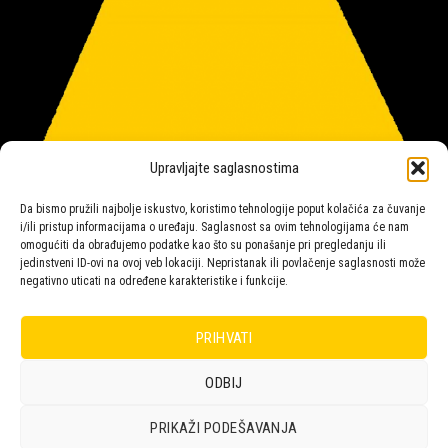
Upravljajte saglasnostima
Da bismo pružili najbolje iskustvo, koristimo tehnologije poput kolačića za čuvanje
i/ili pristup informacijama o uređaju. Saglasnost sa ovim tehnologijama će nam
omogućiti da obrađujemo podatke kao što su ponašanje pri pregledanju ili
jedinstveni ID-ovi na ovoj veb lokaciji. Nepristanak ili povlačenje saglasnosti može
negativno uticati na određene karakteristike i funkcije.
Salon rasvete Malpeza
PRIHVATI
ODBIJ
Design with ♥ by
Laufer
PRIKAŽI PODEŠAVANJA
POLICA
KORPA
KUPOVINA
NARUDŽBE
POLITIKA KOLAČIĆA (EU)