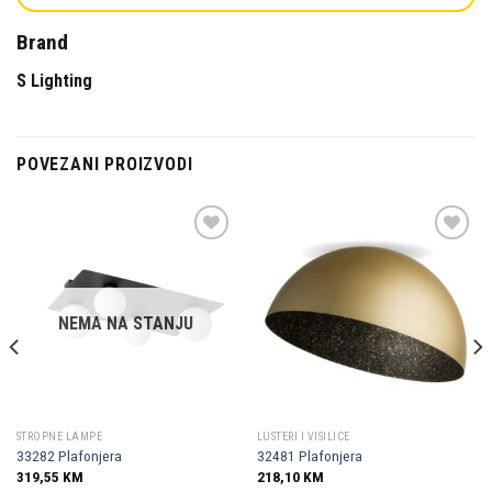
Brand
S Lighting
POVEZANI PROIZVODI
Dodaj u
Dodaj u
omiljene
omiljene
NEMA NA STANJU
STROPNE LAMPE
LUSTERI I VISILICE
33282 Plafonjera
32481 Plafonjera
319,55
KM
218,10
KM