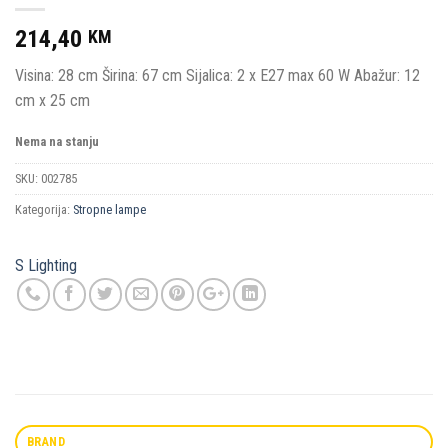
214,40
KM
Visina: 28 cm Širina: 67 cm Sijalica: 2 x E27 max 60 W Abažur: 12
cm x 25 cm
Nema na stanju
SKU:
002785
Kategorija:
Stropne lampe
S Lighting
BRAND