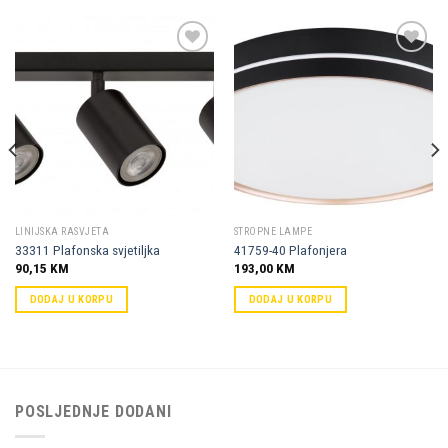
Dodaj u
Dodaj u
omiljene
omiljene
LINIJSKA RASVJETA
STROPNE LAMPE
33311 Plafonska svjetiljka
41759-40 Plafonjera
90,15
KM
193,00
KM
DODAJ U KORPU
DODAJ U KORPU
POSLJEDNJE DODANI