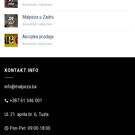
Sarajevo
nov
za
Komentari isključeni
KFC
i
Malpeza u Zadru
09
Malpeza
dec
za
Komentari isključeni
Malpeza
u
Akcijska prodaja
12
Zadru
jan
za
Komentari isključeni
Akcijska
prodaja
KONTAKT INFO
info@malpeza.ba
+387 61 546 001
Ul. 21. aprila br. 6, Tuzla
Pon-Pet: 09:00-18:00