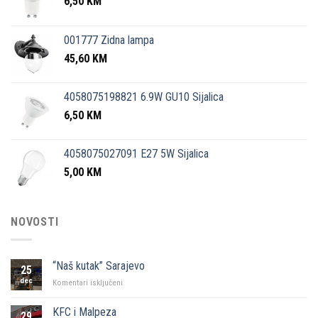
6,50
KM
001777 Zidna lampa
45,60
KM
4058075198821 6.9W GU10 Sijalica
6,50
KM
4058075027091 E27 5W Sijalica
5,00
KM
NOVOSTI
“Naš kutak” Sarajevo
25
dec
za
Komentari isključeni
“Naš
kutak”
KFC i Malpeza
29