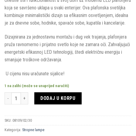
Unesite stil i funkcionalnost u svoj dom uz modernu LED plafonjeru
koja se savršeno uklapa u svaki enterijer. Ova plafonska svetiljka
kombinuje minimalistički dizajn sa efikasnim osvetljenjem, idealna
je za dnevne sobe, hodnike, spavaće sobe, kupatila i kancelarije.
Dizajnirana za jednostavnu montažu i dug vek trajanja, plafonjera
pruža ravnomerno i prijatno svetlo koje ne zamara oči. Zahvaljujući
energetski efikasnoj LED tehnologiji, štedi električnu energiju i
smanjuje troškove održavanja.
U cijenu nisu uračunate sijalice!
1 na zalihi (može se unaprijed naručiti)
Količina
DODAJ U KORPU
SKU:
08109/02/30
Kategorija:
Stropne lampe