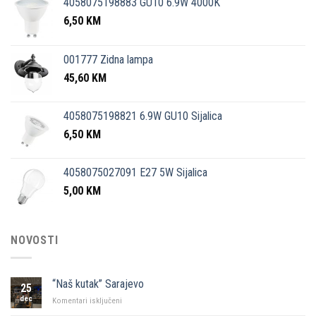
4058075198883 GU10 6.9W 4000K
6,50
KM
001777 Zidna lampa
45,60
KM
4058075198821 6.9W GU10 Sijalica
6,50
KM
4058075027091 E27 5W Sijalica
5,00
KM
NOVOSTI
“Naš kutak” Sarajevo
25
dec
za
Komentari isključeni
“Naš