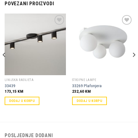
POVEZANI PROIZVODI
Dodaj u
Dodaj u
omiljene
omiljene
LINIJSKA RASVJETA
STROPNE LAMPE
33439
33269 Plafonjera
173,15
KM
232,60
KM
DODAJ U KORPU
DODAJ U KORPU
POSLJEDNJE DODANI