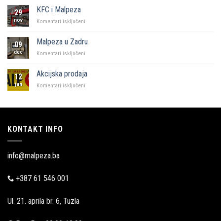
kutak”
KFC i Malpeza
29
Sarajevo
nov
za
Komentari isključeni
KFC
i
Malpeza u Zadru
09
Malpeza
dec
za
Komentari isključeni
Malpeza
u
Akcijska prodaja
12
Zadru
jan
za
Komentari isključeni
Akcijska
prodaja
KONTAKT INFO
info@malpeza.ba
+387 61 546 001
Ul. 21. aprila br. 6, Tuzla