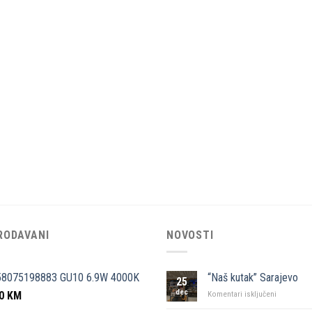
RODAVANI
NOVOSTI
58075198883 GU10 6.9W 4000K
“Naš kutak” Sarajevo
25
dec
50
KM
za
Komentari isključeni
“Naš