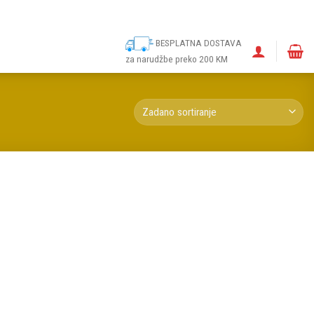
ina
Narudžbe
Politika kolačića (EU)
Odricanje od odgovornosti
BESPLATNA DOSTAVA
za narudžbe preko 200 KM