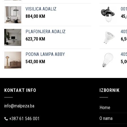
VISILICA ADALIZ
001
884,00
KM
45
PLAFONJERA ADALIZ
405
623,70
KM
6,
PODNA LAMPA ABBY
405
543,00
KM
5,
KONTAKT INFO
IZBORNIK
info@malpeza.ba
Home
O nama
+387 61 546 001