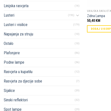
Linijska rasvjeta
(14)
VANJSKA RASVJET
Lusteri
(195)
Zidna Lampa
50,40
KM
Lusteri i visilice
(179)
DODAJ U KOR
Napajanja za struju
(10)
Ostalo
(10)
Plafonjere
(46)
Podne lampe
(36)
Rasvjeta u kupatilu
(12)
Rasvjeta za djecije sobe
(7)
Sijalice
(39)
Sinski reflektori
(32)
Spot lampe
(29)