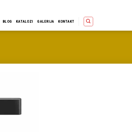
Polica
Korpa
Kupov
BLOG
KATALOZI
GALERIJA
KONTAKT
Dodaj u
omiljene