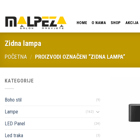
Skip
LOKACIJA
EMAIL
09:00 - 18:00
061 546 001
to
content
HOME
O NAMA
SHOP
AKCIJA
Zidna lampa
POČETNA
/
PROIZVODI OZNAČENI “ZIDNA LAMPA”
KATEGORIJE
Boho stil
(9)
Lampe
(162)
LED Panel
(24)
Led traka
(3)