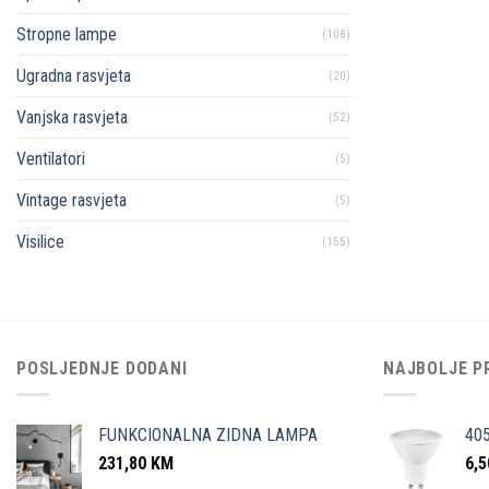
Stropne lampe
(108)
Ugradna rasvjeta
(20)
Vanjska rasvjeta
(52)
Ventilatori
(5)
Vintage rasvjeta
(5)
Visilice
(155)
POSLJEDNJE DODANI
NAJBOLJE P
FUNKCIONALNA ZIDNA LAMPA
40
231,80
KM
6,