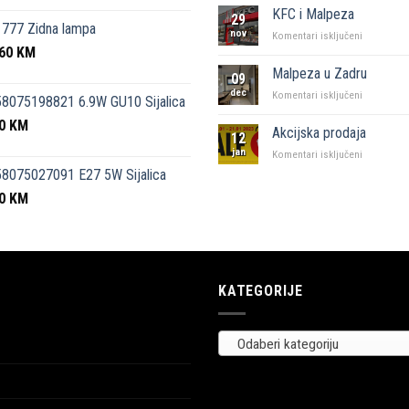
kutak”
KFC i Malpeza
29
Sarajevo
777 Zidna lampa
nov
za
Komentari isključeni
,60
KM
KFC
i
Malpeza u Zadru
09
Malpeza
dec
za
Komentari isključeni
8075198821 6.9W GU10 Sijalica
Malpeza
50
KM
u
Akcijska prodaja
12
Zadru
jan
za
Komentari isključeni
Akcijska
8075027091 E27 5W Sijalica
prodaja
00
KM
KATEGORIJE
Odaberi kategoriju