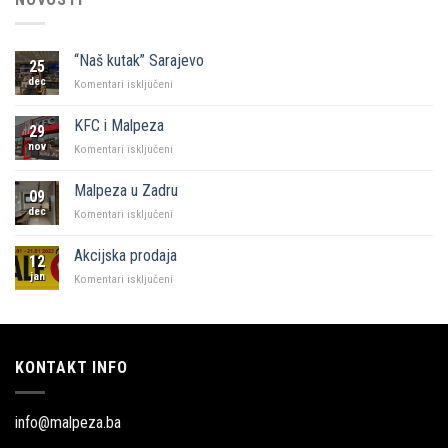
“Naš kutak” Sarajevo
25
dec
za
Komentari isključeni
“Naš
kutak”
KFC i Malpeza
29
Sarajevo
nov
za
Komentari isključeni
KFC
i
Malpeza u Zadru
09
Malpeza
dec
za
Komentari isključeni
Malpeza
u
Akcijska prodaja
12
Zadru
jan
za
Komentari isključeni
Akcijska
prodaja
KONTAKT INFO
info@malpeza.ba