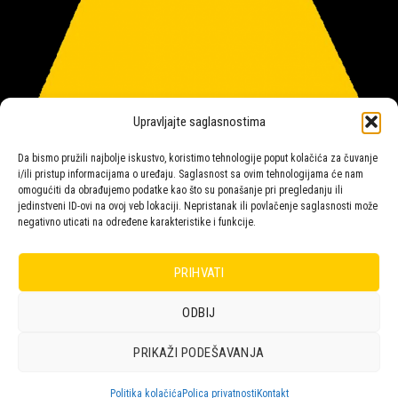
Upravljajte saglasnostima
Da bismo pružili najbolje iskustvo, koristimo tehnologije poput kolačića za čuvanje
i/ili pristup informacijama o uređaju. Saglasnost sa ovim tehnologijama će nam
omogućiti da obrađujemo podatke kao što su ponašanje pri pregledanju ili
jedinstveni ID-ovi na ovoj veb lokaciji. Nepristanak ili povlačenje saglasnosti može
negativno uticati na određene karakteristike i funkcije.
Salon rasvete Malpeza
PRIHVATI
ODBIJ
Design with ♥ by
Laufer
PRIKAŽI PODEŠAVANJA
POLICA
KORPA
KUPOVINA
NARUDŽBE
POLITIKA KOLAČIĆA (EU)
ODRICANJE OD ODGOVORNOSTI
Politika kolačića
Polica privatnosti
Kontakt