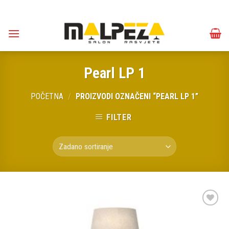
Skip
to
content
Pearl LP 1
POČETNA
/
PROIZVODI OZNAČENI “PEARL LP 1”
FILTER