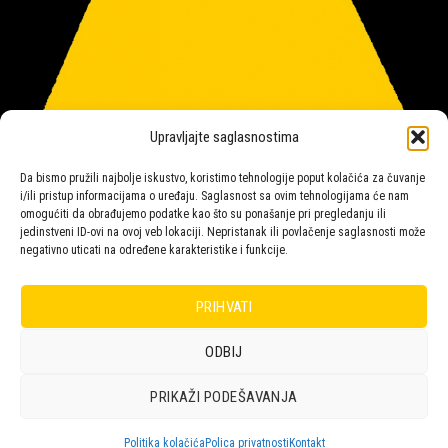
Upravljajte saglasnostima
Da bismo pružili najbolje iskustvo, koristimo tehnologije poput kolačića za čuvanje
i/ili pristup informacijama o uređaju. Saglasnost sa ovim tehnologijama će nam
omogućiti da obrađujemo podatke kao što su ponašanje pri pregledanju ili
jedinstveni ID-ovi na ovoj veb lokaciji. Nepristanak ili povlačenje saglasnosti može
negativno uticati na određene karakteristike i funkcije.
Salon rasvete Malpeza
PRIHVATI
ODBIJ
Design with ♥ by
Laufer
PRIKAŽI PODEŠAVANJA
POLICA
KORPA
KUPOVINA
NARUDŽBE
POLITIKA KOLAČIĆA (EU)
ODRICANJE OD ODGOVORNOSTI
Politika kolačića
Polica privatnosti
Kontakt