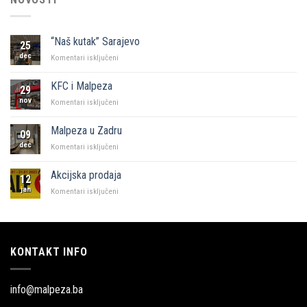
“Naš kutak” Sarajevo
25
dec
za
Komentari isključeni
“Naš
kutak”
KFC i Malpeza
29
Sarajevo
nov
za
Komentari isključeni
KFC
i
Malpeza u Zadru
09
Malpeza
dec
za
Komentari isključeni
Malpeza
u
Akcijska prodaja
12
Zadru
jan
za
Komentari isključeni
Akcijska
prodaja
KONTAKT INFO
info@malpeza.ba