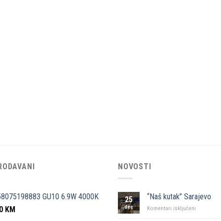
RODAVANI
NOVOSTI
58075198883 GU10 6.9W 4000K
“Naš kutak” Sarajevo
25
dec
50
KM
za
Komentari isključeni
“Naš