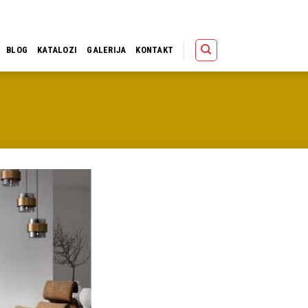
Polica
Korpa
Kupov
BLOG
KATALOZI
GALERIJA
KONTAKT
Dodaj u
omiljene