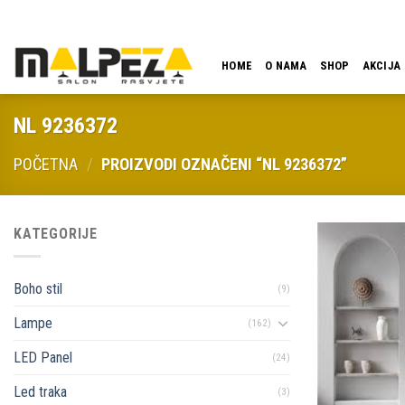
Skip
LOKACIJA
EMAIL
09:00 - 18:00
061 546 001
to
content
HOME
O NAMA
SHOP
AKCIJA
NL 9236372
POČETNA
/
PROIZVODI OZNAČENI “NL 9236372”
KATEGORIJE
Boho stil
(9)
Lampe
(162)
LED Panel
(24)
Led traka
(3)