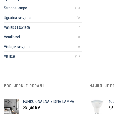
Stropne lampe
(108)
Ugradna rasvjeta
(20)
Vanjska rasvjeta
(52)
Ventilatori
(5)
Vintage rasvjeta
(5)
Visilice
(156)
POSLJEDNJE DODANI
NAJBOLJE P
FUNKCIONALNA ZIDNA LAMPA
40
231,80
KM
6,