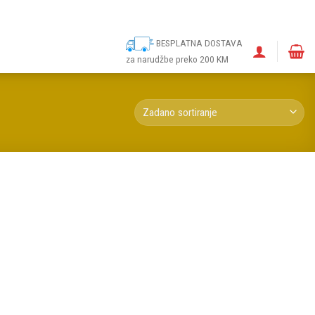
ina
Narudžbe
Politika kolačića (EU)
Odricanje od odgovornosti
BESPLATNA DOSTAVA
za narudžbe preko 200 KM