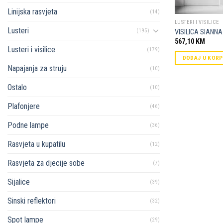
Linijska rasvjeta
(14)
LUSTERI I VISILICE
Lusteri
(195)
VISILICA SIANNA
567,10
KM
Lusteri i visilice
(179)
DODAJ U KOR
Napajanja za struju
(10)
Ostalo
(10)
Plafonjere
(46)
Podne lampe
(36)
Rasvjeta u kupatilu
(12)
Rasvjeta za djecije sobe
(7)
Sijalice
(39)
Sinski reflektori
(32)
Spot lampe
(29)