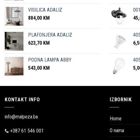
VISILICA ADALIZ
001
884,00
KM
45
PLAFONJERA ADALIZ
405
623,70
KM
6,
PODNA LAMPA ABBY
405
543,00
KM
5,
KONTAKT INFO
IZBORNIK
info@malpeza.ba
Home
O nama
+387 61 546 001