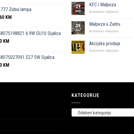
kutak”
KFC i Malpeza
29
Sarajevo
777 Zidna lampa
nov
za
Komentari isključeni
,60
KM
KFC
i
Malpeza u Zadru
09
Malpeza
dec
za
Komentari isključeni
8075198821 6.9W GU10 Sijalica
Malpeza
50
KM
u
Akcijska prodaja
12
Zadru
jan
za
Komentari isključeni
Akcijska
8075027091 E27 5W Sijalica
prodaja
00
KM
KATEGORIJE
Odaberi kategoriju