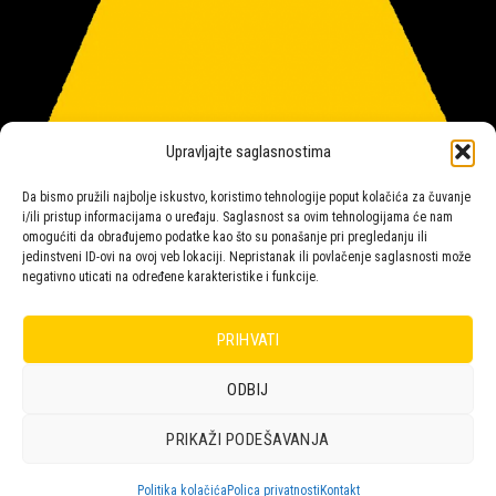
Upravljajte saglasnostima
Da bismo pružili najbolje iskustvo, koristimo tehnologije poput kolačića za čuvanje
i/ili pristup informacijama o uređaju. Saglasnost sa ovim tehnologijama će nam
omogućiti da obrađujemo podatke kao što su ponašanje pri pregledanju ili
jedinstveni ID-ovi na ovoj veb lokaciji. Nepristanak ili povlačenje saglasnosti može
negativno uticati na određene karakteristike i funkcije.
Salon rasvete Malpeza
PRIHVATI
ODBIJ
Design with ♥ by
Laufer
PRIKAŽI PODEŠAVANJA
POLICA
KORPA
KUPOVINA
NARUDŽBE
POLITIKA KOLAČIĆA (EU)
ODRICANJE OD ODGOVORNOSTI
Politika kolačića
Polica privatnosti
Kontakt