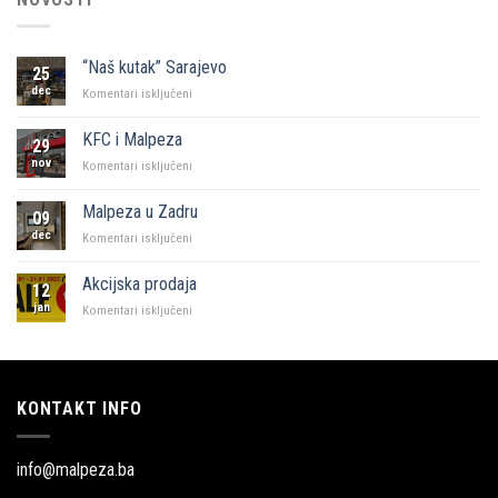
“Naš kutak” Sarajevo
25
dec
za
Komentari isključeni
“Naš
kutak”
KFC i Malpeza
29
Sarajevo
nov
za
Komentari isključeni
KFC
i
Malpeza u Zadru
09
Malpeza
dec
za
Komentari isključeni
Malpeza
u
Akcijska prodaja
12
Zadru
jan
za
Komentari isključeni
Akcijska
prodaja
KONTAKT INFO
info@malpeza.ba