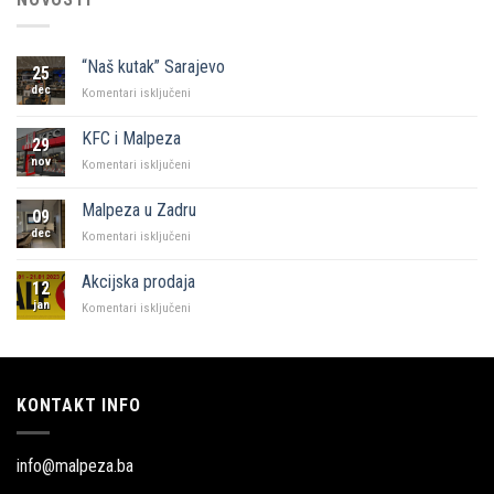
“Naš kutak” Sarajevo
25
dec
za
Komentari isključeni
“Naš
kutak”
KFC i Malpeza
29
Sarajevo
nov
za
Komentari isključeni
KFC
i
Malpeza u Zadru
09
Malpeza
dec
za
Komentari isključeni
Malpeza
u
Akcijska prodaja
12
Zadru
jan
za
Komentari isključeni
Akcijska
prodaja
KONTAKT INFO
info@malpeza.ba