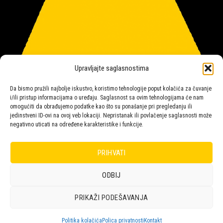
Upravljajte saglasnostima
Da bismo pružili najbolje iskustvo, koristimo tehnologije poput kolačića za čuvanje
i/ili pristup informacijama o uređaju. Saglasnost sa ovim tehnologijama će nam
omogućiti da obrađujemo podatke kao što su ponašanje pri pregledanju ili
jedinstveni ID-ovi na ovoj veb lokaciji. Nepristanak ili povlačenje saglasnosti može
negativno uticati na određene karakteristike i funkcije.
Salon rasvete Malpeza
PRIHVATI
ODBIJ
Design with ♥ by
Laufer
PRIKAŽI PODEŠAVANJA
POLICA
KORPA
KUPOVINA
NARUDŽBE
POLITIKA KOLAČIĆA (EU)
ODRICANJE OD ODGOVORNOSTI
Politika kolačića
Polica privatnosti
Kontakt