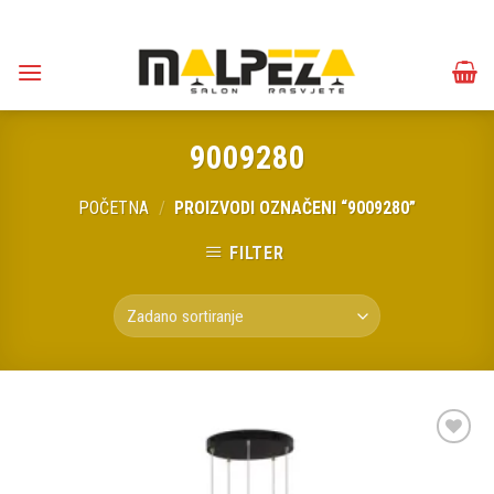
Skip
to
content
9009280
POČETNA
/
PROIZVODI OZNAČENI “9009280”
FILTER