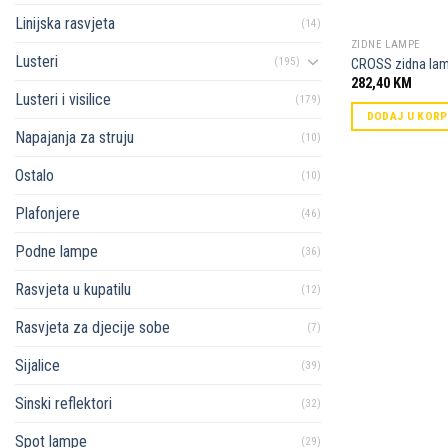
Linijska rasvjeta
(14)
ZIDNE LAMPE
Lusteri
(195)
CROSS zidna la
282,40
KM
Lusteri i visilice
(179)
DODAJ U KOR
Napajanja za struju
(10)
Ostalo
(10)
Plafonjere
(46)
Podne lampe
(36)
Rasvjeta u kupatilu
(12)
Rasvjeta za djecije sobe
(7)
Sijalice
(39)
Sinski reflektori
(32)
Spot lampe
(29)