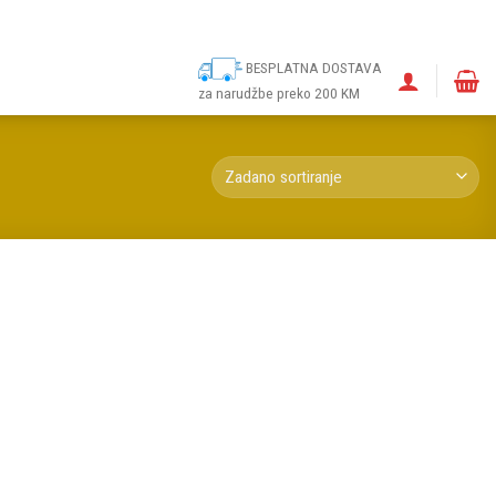
ina
Narudžbe
Politika kolačića (EU)
Odricanje od odgovornosti
BESPLATNA DOSTAVA
za narudžbe preko 200 KM