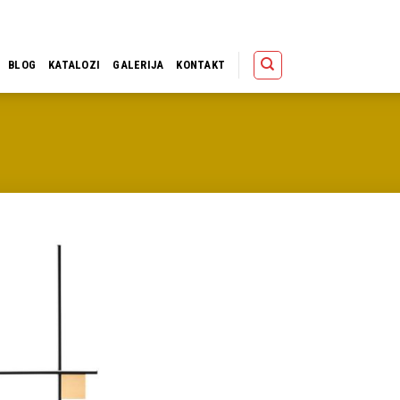
Polica
Korpa
Kupov
BLOG
KATALOZI
GALERIJA
KONTAKT
Dodaj u
omiljene