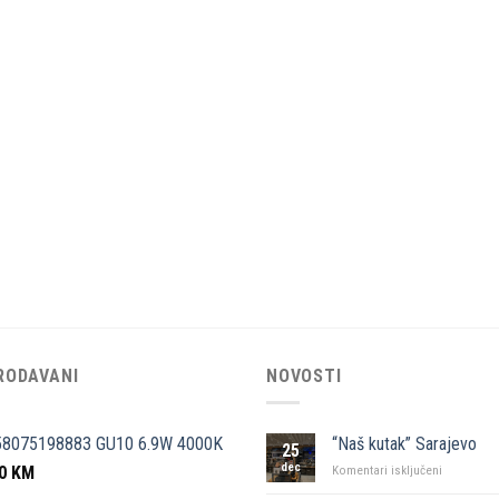
RODAVANI
NOVOSTI
58075198883 GU10 6.9W 4000K
“Naš kutak” Sarajevo
25
dec
50
KM
za
Komentari isključeni
“Naš