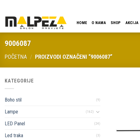
Skip
LOKACIJA
EMAIL
09:00 - 18:00
061 546 001
to
content
HOME
O NAMA
SHOP
AKCIJA
9006087
POČETNA
/
PROIZVODI OZNAČENI “9006087”
KATEGORIJE
Boho stil
(9)
Lampe
(162)
LED Panel
(24)
Led traka
(3)