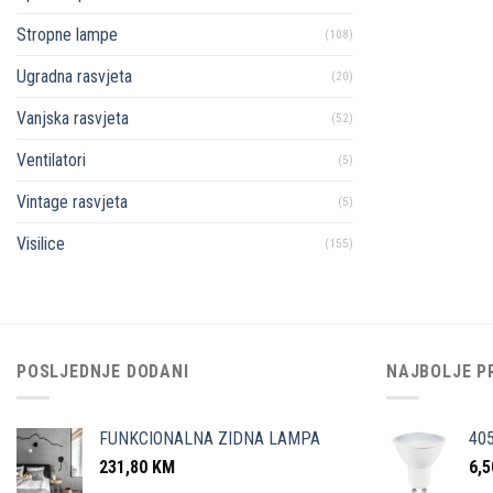
Stropne lampe
(108)
Ugradna rasvjeta
(20)
Vanjska rasvjeta
(52)
Ventilatori
(5)
Vintage rasvjeta
(5)
Visilice
(155)
POSLJEDNJE DODANI
NAJBOLJE P
FUNKCIONALNA ZIDNA LAMPA
40
231,80
KM
6,