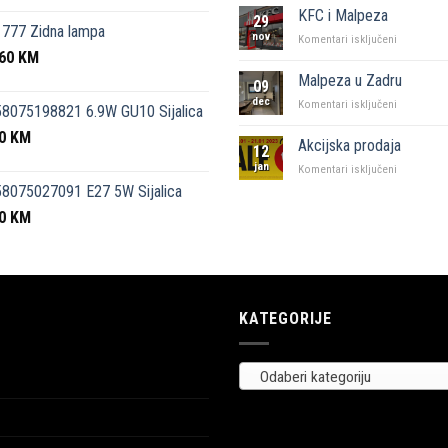
kutak”
KFC i Malpeza
29
Sarajevo
777 Zidna lampa
nov
za
Komentari isključeni
,60
KM
KFC
i
Malpeza u Zadru
09
Malpeza
dec
za
Komentari isključeni
8075198821 6.9W GU10 Sijalica
Malpeza
50
KM
u
Akcijska prodaja
12
Zadru
jan
za
Komentari isključeni
Akcijska
8075027091 E27 5W Sijalica
prodaja
00
KM
KATEGORIJE
Odaberi kategoriju