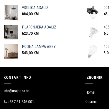
VISILICA ADALIZ
001
884,00
KM
45
PLAFONJERA ADALIZ
405
623,70
KM
6,
PODNA LAMPA ABBY
405
543,00
KM
5,
KONTAKT INFO
IZBORNIK
info@malpeza.ba
Home
O nama
+387 61 546 001